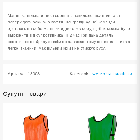
XL
MACE1-
Манишка цільна одностороння є накидкою, яку надягають
ТС-
поверх футболки або кофти. Всі гравці однієї команди
XL
одягають на себе манішки одного кольору, щоб їх можна було
кількість
відрізнити від супротивника. Під час гри дана деталь
спортивного образу зовсім не заважає, тому що вона зшита з
легкої тканини, має вільний крій і не стискує руху.
Артикул:
18008
Категорія:
Футбольні манішки
Супутні товари