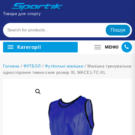
Перейти
до
Товари для спорту
вмісту
Пошук
Категорії
МЕНЮ
Головна
/
ФУТБОЛ
/
Футбольні манішки
/ Манішка тренувальна
одностороння темно-синя розмір XL MACE1-ТС-XL