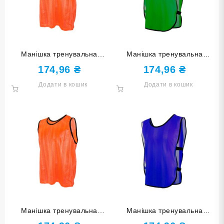
Манішка тренувальна
Манішка тренувальна
одностороння оранжева
одностороння з лямками
174,96
₴
174,96
₴
розмір ХL MACE1-ОРН-XL
зелена розмір М MACE2-З-
Додати в кошик
Додати в кошик
M
Манішка тренувальна
Манішка тренувальна
одностороння оранжева
одностороння з лямками