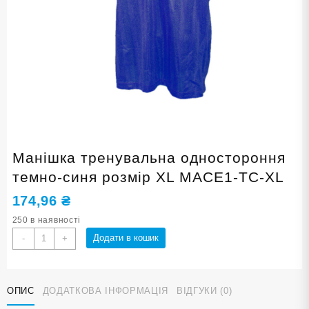
Манішка тренувальна одностороння
темно-синя розмір XL MACE1-ТС-XL
174,96
₴
250 в наявності
Манішка
Додати в кошик
-
+
тренувальна
одностороння
темно-
ОПИС
ДОДАТКОВА ІНФОРМАЦІЯ
ВІДГУКИ (0)
синя
розмір