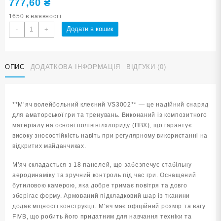
777,60
₴
1650 в наявності
М'яч
Додати в кошик
-
+
волейбольний
клеєний
VS3002
ОПИС
ДОДАТКОВА ІНФОРМАЦІЯ
ВІДГУКИ (0)
кількість
**М’яч волейбольний клеєний VS3002** — це надійний снаряд
для аматорської гри та тренувань. Виконаний із композитного
матеріалу на основі полівінілхлориду (ПВХ), що гарантує
високу зносостійкість навіть при регулярному використанні на
відкритих майданчиках.
М’яч складається з 18 панелей, що забезпечує стабільну
аеродинаміку та зручний контроль під час гри. Оснащений
бутиловою камерою, яка добре тримає повітря та довго
зберігає форму. Армований підкладковий шар із тканини
додає міцності конструкції. М’яч має офіційний розмір та вагу
FIVB, що робить його придатним для навчання техніки та