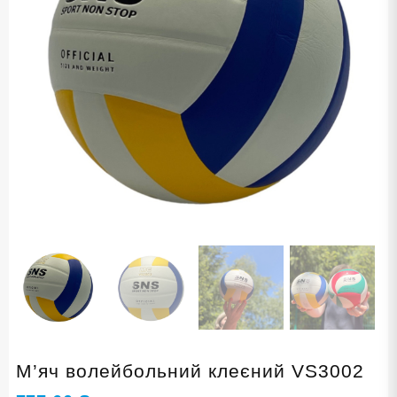
М’яч волейбольний клеєний VS3002