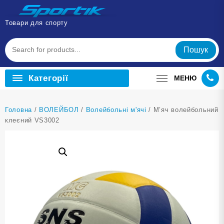
Перейти
до
Товари для спорту
вмісту
Пошук
Категорії
МЕНЮ
Головна
/
ВОЛЕЙБОЛ
/
Волейбольні м'ячі
/ М’яч волейбольний
клеєний VS3002