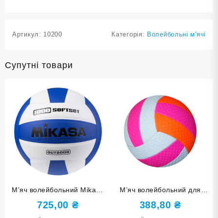
Артикул:
10200
Категорія:
Волейбольні м'ячі
Супутні товари
М’яч волейбольний Mikasa
М’яч волейбольний для
1000 SoftSet, синьо/білий.
дозвілля BA-5MH Б+
725,00
₴
388,80
₴