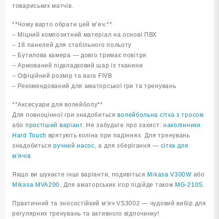
товариських матчів.
**Чому варто обрати цей м’яч:**
– Міцний композитний матеріал на основі ПВХ
– 18 панелей для стабільного польоту
– Бутилова камера — довго тримає повітря
– Армований підкладковий шар із тканини
– Офіційний розмір та вага FIVB
– Рекомендований для аматорської гри та тренувань
**Аксесуари для волейболу**
Для повноцінної гри знадобиться
волейбольна сітка з тросом
або
простіший варіант
. Не забудьте про захист:
наколінники
Hard Touch
врятують коліна при падіннях. Для тренувань
знадобиться
ручний насос
, а для зберігання —
сітка для
м’ячів
.
Якщо ви шукаєте інші варіанти, подивіться
Mikasa V300W
або
Mikasa MVA200
. Для аматорських ігор підійде також
MG-210S
.
Практичний та зносостійкий м’яч VS3002 — чудовий вибір для
регулярних тренувань та активного відпочинку!