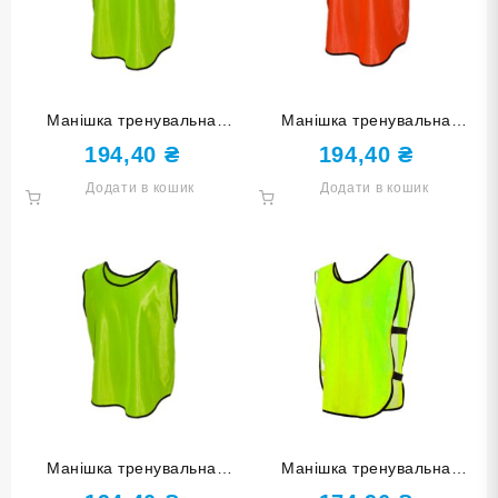
Манішка тренувальна
Манішка тренувальна
одностороння салатова
одностороння оранжева
194,40
₴
194,40
₴
розмір L MATK1-СА-L
розмір М MATK1-ОРН-M
Додати в кошик
Додати в кошик
Манішка тренувальна
Манішка тренувальна
одностороння салатова
одностороння з лямками