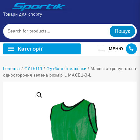
Перейти
до
Товари для спорту
вмісту
Пошук
Категорії
МЕНЮ
Головна
/
ФУТБОЛ
/
Футбольні манішки
/ Манішка тренувальна
одностороння зелена розмір L MACE1-З-L