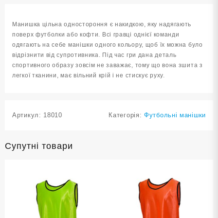
MACE1-
З-
Манишка цільна одностороння є накидкою, яку надягають
L
поверх футболки або кофти. Всі гравці однієї команди
кількість
одягають на себе манішки одного кольору, щоб їх можна було
відрізнити від супротивника. Під час гри дана деталь
спортивного образу зовсім не заважає, тому що вона зшита з
легкої тканини, має вільний крій і не стискує руху.
Артикул:
18010
Категорія:
Футбольні манішки
Супутні товари