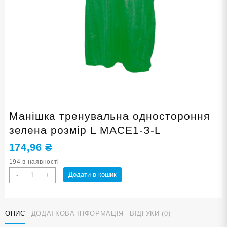
Манішка тренувальна одностороння
зелена розмір L MACE1-З-L
174,96
₴
194 в наявності
Манішка
Додати в кошик
-
+
тренувальна
одностороння
зелена
ОПИС
ДОДАТКОВА ІНФОРМАЦІЯ
ВІДГУКИ (0)
розмір
L