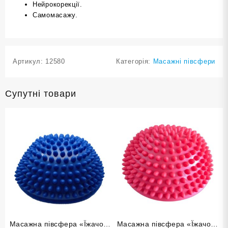
Нейрокорекції.
Самомасажу.
Артикул:
12580
Категорія:
Масажні півсфери
Супутні товари
Масажна півсфера «Їжачок»
Масажна півсфера «Їжачок»