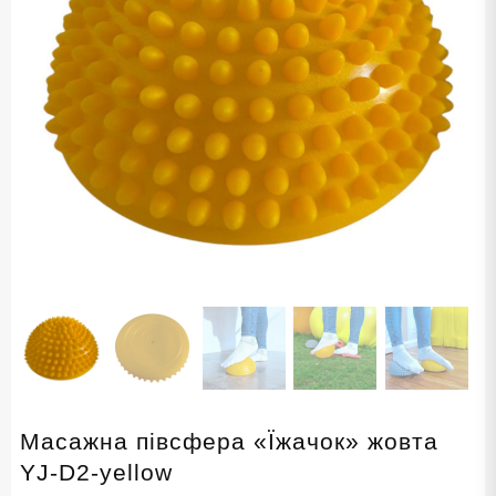
Масажна півсфера «Їжачок» жовта
YJ-D2-yellow