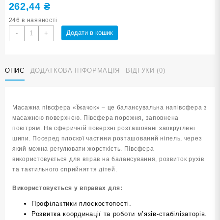
262,44
₴
246 в наявності
Масажна
Додати в кошик
-
+
півсфера
«Їжачок»
жовта
ОПИС
ДОДАТКОВА ІНФОРМАЦІЯ
ВІДГУКИ (0)
YJ-
D2-
yellow
кількість
Масажна півсфера «Їжачок» – це балансувальна напівсфера з
масажною поверхнею. Півсфера порожня, заповнена
повітрям. На сферичній поверхні розташовані заокруглені
шипи. Посеред плоскої частини розташований ніпель, через
який можна регулювати жорсткість. Півсфера
використовується для вправ на балансування, розвиток рухів
та тактильного сприйняття дітей.
Використовується у вправах для:
Профілактики плоскостопості.
Розвитка координації та роботи м’язів-стабілізаторів.