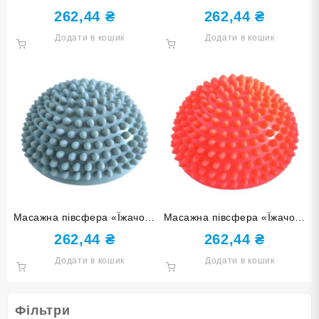
синя YJ-D2-blue
червона YJ-D2-red
262,44
₴
262,44
₴
Додати в кошик
Додати в кошик
Масажна півсфера «Їжачок»
Масажна півсфера «Їжачок»
сіра YJ-D2-grey
оранжева YJ-D2-orange
262,44
₴
262,44
₴
Додати в кошик
Додати в кошик
Фільтри