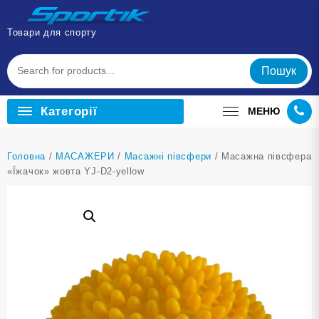
Перейти
до
Товари для спорту
вмісту
Пошук
Категорії
МЕНЮ
Головна
/
МАСАЖЕРИ
/
Масажні півсфери
/ Масажна півсфера
«Їжачок» жовта YJ-D2-yellow