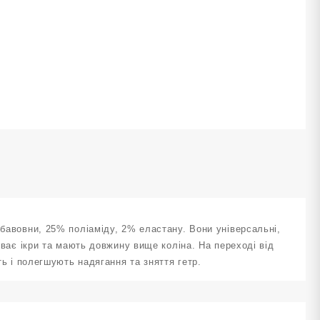
озмір
8-
0
емно-
ині
ількість
 бавовни, 25% поліаміду, 2% еластану. Вони універсальні,
риває ікри та мають довжину вище коліна. На переході від
ть і полегшують надягання та зняття гетр.