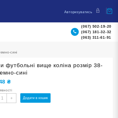
Авторизуватись
(067) 502-19-20
(067) 181-32-32
(063) 311-61-91
темно-сині
ри футбольні вище коліна розмір 38-
темно-сині
,48
₴
аявності
етри
+
Додати в кошик
утбольні
ище
оліна