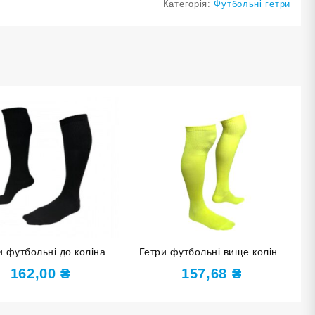
Категорія:
Футбольні гетри
и футбольні до коліна
Гетри футбольні вище коліна
озмір 38-40 чорні
розмір 34-37 жовті
162,00
₴
157,68
₴