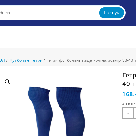
Пошук
ОЛ
/
Футбольні гетри
/ Гетри футбольні вище коліна розмір 38-40 
Гет
40 
168
48 в н
Г
-
ф
в
к