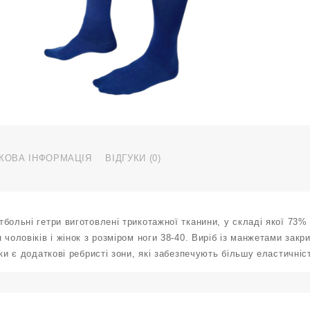
р
3
4
т
с
к
КОВА ІНФОРМАЦІЯ
ВІДГУКИ (0)
больні гетри виготовлені трикотажної тканини, у складі якої 73%
 чоловіків і жінок з розміром ноги 38-40. Виріб із манжетами зак
чки є додаткові ребристі зони, які забезпечують більшу еластичніс