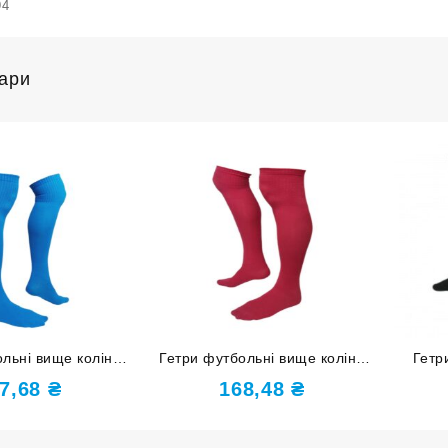
94
вари
льні вище коліна
Гетри футбольні вище коліна
Гетр
34-37 блакитні
розмір 38-40 червоні
р
7,68
₴
168,48
₴