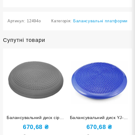
Артикул:
12494o
Категорія:
Балансувальні платформи
Супутні товари
Балансувальний диск сірий
Балансувальний диск YJ-O-
YJ-O-M-grey
G-blue
670,68
₴
670,68
₴