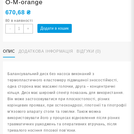
O-M-orange
670,68
₴
80 в наявності
Балансувальний
Додати в кошик
-
+
диск
оранжевий
YJ-
ОПИС
ДОДАТКОВА ІНФОРМАЦІЯ
ВІДГУКИ (0)
O-
M-
orange
кількість
Балансувальний диск без насоса виконаний з
термопластичного еластомеру підвищеної зносостійкості,
одна сторона має масажні голочки, друга – концентричні
кільця. Диск має широкий спектр показань для використання.
Він може застосовуватися при плоскостопості, різних
корінцевих проявах, при остеохондрозі, гіпотонії та гіпотрофії
м’язового апарату стопи та гомілки. Також можна
використовувати його у процесах відновлення після різних
травматичних ушкоджень та оперативних втручань, після
тривалого носіння гіпсової пов’язки.