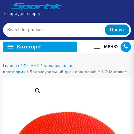
Перейти
до
Товари для спорту
вмісту
Пошук
Категорії
МЕНЮ
Головна
/
ФІТНЕС
/
Балансувальні
платформи
/ Балансувальний диск оранжевий YJ-O-M-orange