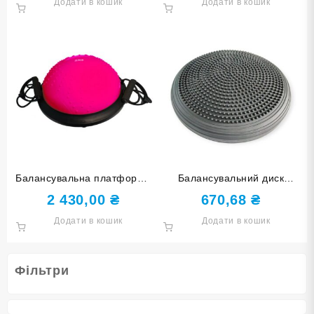
Додати в кошик
Додати в кошик
Балансувальна платформа
Балансувальний диск
46 см кульки фуксія YJ05-
чорний YJ-O-M-black
2 430,00
₴
670,68
₴
M-МА
Додати в кошик
Додати в кошик
Фільтри