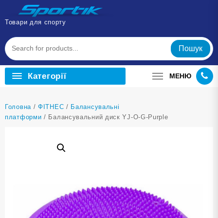
Перейти
до
Товари для спорту
вмісту
Пошук
Категорії
МЕНЮ
Головна
/
ФІТНЕС
/
Балансувальні
платформи
/ Балансувальний диск YJ-O-G-Purple