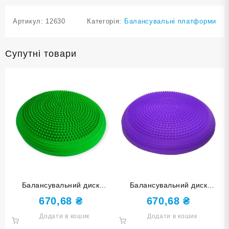
Артикул:
12630
Категорія:
Балансувальні платформи
Супутні товари
Балансувальний диск
Балансувальний диск
зелений YJ-O-M-green
фіолетовий YJ-O-M-purple
670,68
₴
670,68
₴
Додати в кошик
Додати в кошик