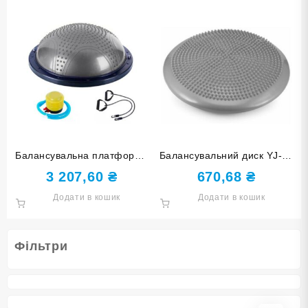
Балансувальна платформа
Балансувальний диск YJ-O-
60 см кульки сіра YJ06-M-
G-grey
3 207,60
₴
670,68
₴
СЕ
Додати в кошик
Додати в кошик
Фільтри