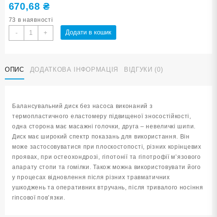
670,68
₴
73 в наявності
Балансувальний
Додати в кошик
-
+
диск
YJ-
O-
ОПИС
ДОДАТКОВА ІНФОРМАЦІЯ
ВІДГУКИ (0)
G-
Purple
кількість
Балансувальний диск без насоса виконаний з
термопластичного еластомеру підвищеної зносостійкості,
одна сторона має масажні голочки, друга – невеличкі шипи.
Диск має широкий спектр показань для використання. Він
може застосовуватися при плоскостопості, різних корінцевих
проявах, при остеохондрозі, гіпотонії та гіпотрофії м’язового
апарату стопи та гомілки. Також можна використовувати його
у процесах відновлення після різних травматичних
ушкоджень та оперативних втручань, після тривалого носіння
гіпсової пов’язки.