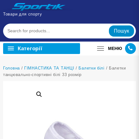
Перейти
до
Товари для спорту
вмісту
Пошук
Категорії
МЕНЮ
Головна
/
ГІМНАСТИКА ТА ТАНЦІ
/
Балетки білі
/ Балетки
танцювально-спортивні білі 33 розмір