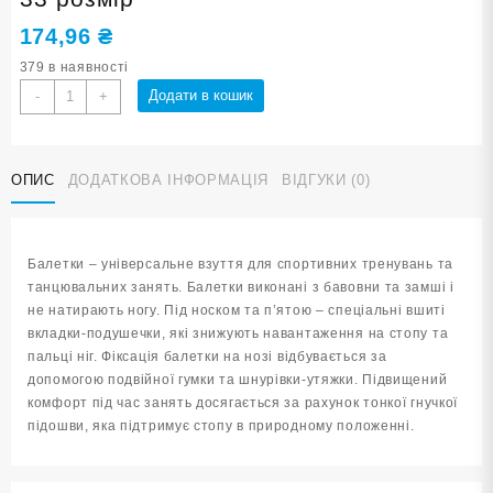
174,96
₴
379 в наявності
Балетки
Додати в кошик
-
+
танцювально-
спортивні
білі
ОПИС
ДОДАТКОВА ІНФОРМАЦІЯ
ВІДГУКИ (0)
33
розмір
кількість
Балетки – універсальне взуття для спортивних тренувань та
танцювальних занять. Балетки виконані з бавовни та замші і
не натирають ногу. Під носком та п’ятою – спеціальні вшиті
вкладки-подушечки, які знижують навантаження на стопу та
пальці ніг. Фіксація балетки на нозі відбувається за
допомогою подвійної гумки та шнурівки-утяжки. Підвищений
комфорт під час занять досягається за рахунок тонкої гнучкої
підошви, яка підтримує стопу в природному положенні.