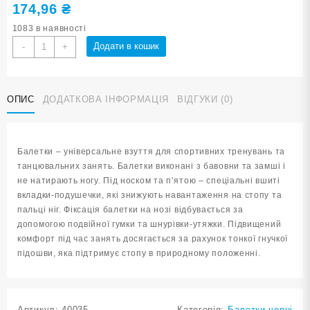
174,96
₴
1083 в наявності
Балетки
Додати в кошик
-
+
танцювально-
спортивні
чорні
ОПИС
ДОДАТКОВА ІНФОРМАЦІЯ
ВІДГУКИ (0)
37
розмір
кількість
Балетки – універсальне взуття для спортивних тренувань та
танцювальних занять. Балетки виконані з бавовни та замші і
не натирають ногу. Під носком та п’ятою – спеціальні вшиті
вкладки-подушечки, які знижують навантаження на стопу та
пальці ніг. Фіксація балетки на нозі відбувається за
допомогою подвійної гумки та шнурівки-утяжки. Підвищений
комфорт під час занять досягається за рахунок тонкої гнучкої
підошви, яка підтримує стопу в природному положенні.
Артикул:
40035
Категорія:
Балетки чорні