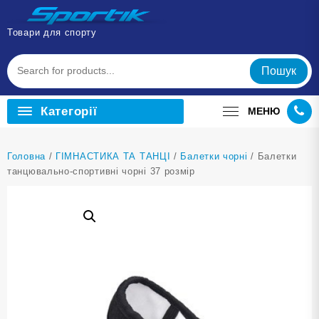
Перейти
до
Товари для спорту
вмісту
Пошук
Категорії
МЕНЮ
Головна
/
ГІМНАСТИКА ТА ТАНЦІ
/
Балетки чорні
/ Балетки
танцювально-спортивні чорні 37 розмір