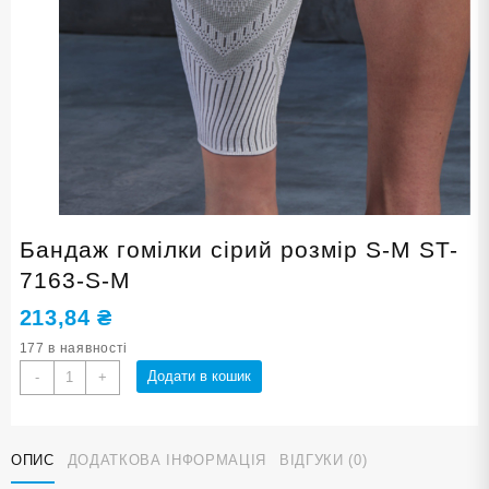
Бандаж гомілки сірий розмір S-M ST-
7163-S-M
213,84
₴
177 в наявності
Бандаж
Додати в кошик
-
+
гомілки
сірий
розмір
ОПИС
ДОДАТКОВА ІНФОРМАЦІЯ
ВІДГУКИ (0)
S-
M