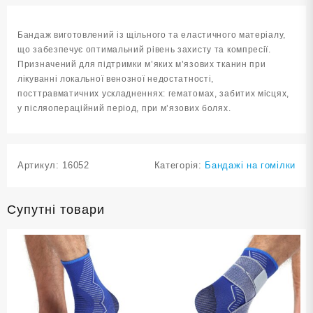
ST-
7163-
Бандаж виготовлений із щільного та еластичного матеріалу,
S-
що забезпечує оптимальний рівень захисту та компресії.
M
Призначений для підтримки м’яких м’язових тканин при
кількість
лікуванні локальної венозної недостатності,
посттравматичних ускладненнях: гематомах, забитих місцях,
у післяопераційний період, при м’язових болях.
Артикул:
16052
Категорія:
Бандажі на гомілки
Супутні товари