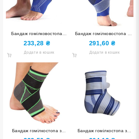
Бандаж гомілковостопа
Бандаж гомілковостопа з
синій розмір L-XL ST-7024-
бинтом синій розмір L-XL
233,28
₴
291,60
₴
L-XL
ST-7025-L-XL
Додати в кошик
Додати в кошик
Бандаж гомілкостопа з
Бандаж гомілкостопа з
бинтом чорно-зелений
бинтом біло-синій 860