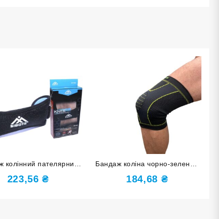
ж колінний пателярний
Бандаж коліна чорно-зелений
ий розмір L ST-905-L
розмір М ST-2549-М
223,56
₴
184,68
₴