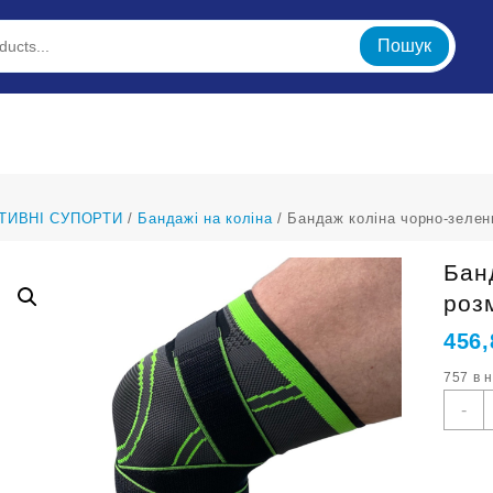
Пошук
ТИВНІ СУПОРТИ
/
Бандажі на коліна
/ Бандаж коліна чорно-зелен
Бан
роз
456
757 в 
Б
-
к
ч
з