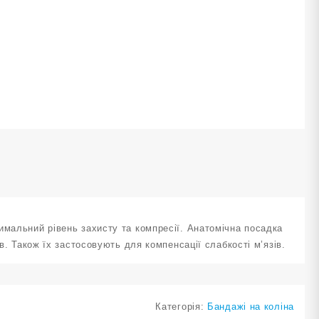
интом
озмір
T-
502-
ількість
имальний рівень захисту та компресії. Анатомічна посадка
в. Також їх застосовують для компенсації слабкості м’язів.
Категорія:
Бандажі на коліна