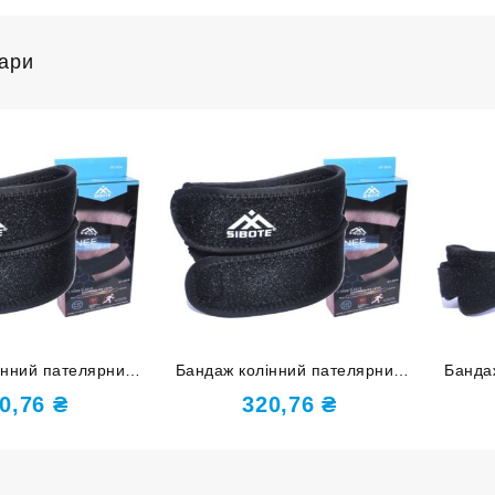
вари
інний пателярний
Бандаж колінний пателярний
Банда
змір L ST-904-L
чорний розмір М ST-904-M
чорн
0,76
₴
320,76
₴