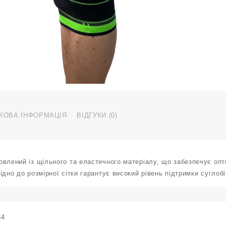
з
б
р
S
S
2
S
к
КОВА ІНФОРМАЦІЯ
ВІДГУКИ (0)
влений із щільного та еластичного матеріалу, що забезпечує опт
ідно до розмірної сітки гарантує високий рівень підтримки суглобі
64