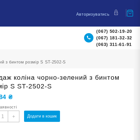
Авторизуватись
(067) 502-19-20
(067) 181-32-32
(063) 311-61-91
ий з бинтом розмір S ST-2502-S
даж коліна чорно-зелений з бинтом
мір S ST-2502-S
,84
₴
наявності
андаж
+
Додати в кошик
оліна
орно-
елений