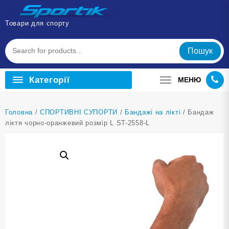
Перейти
до
Товари для спорту
вмісту
Пошук
Категорії
МЕНЮ
Головна
/
СПОРТИВНІ СУПОРТИ
/
Бандажі на лікті
/ Бандаж
ліктя чорно-оранжевий розмір L ST-2558-L