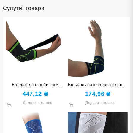
Супутні товари
Бандаж ліктя з бинтом
Бандаж ліктя чорно-зелений
чорно-зелений розмір М ST-
розмір М ST-2548-М
447,12
₴
174,96
₴
2506-М
Додати в кошик
Додати в кошик