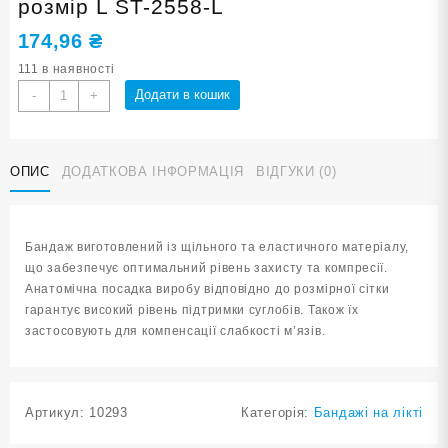
розмір L ST-2558-L
174,96
₴
111 в наявності
Бандаж
Додати в кошик
-
+
ліктя
чорно-
оранжевий
ОПИС
ДОДАТКОВА ІНФОРМАЦІЯ
ВІДГУКИ (0)
розмір
L
ST-
2558-
Бандаж виготовлений із щільного та еластичного матеріалу,
L
що забезпечує оптимальний рівень захисту та компресії.
кількість
Анатомічна посадка виробу відповідно до розмірної сітки
гарантує високий рівень підтримки суглобів. Також їх
застосовують для компенсації слабкості м’язів.
Артикул:
10293
Категорія:
Бандажі на лікті