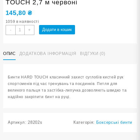
TOUCH 2,7 м червоні
145,80
₴
1059 в наявності
Бинти
Додати в кошик
-
+
боксерські
бавовна
HARD
ОПИС
ДОДАТКОВА ІНФОРМАЦІЯ
ВІДГУКИ (0)
TOUCH
2,7
м
червоні
Бинти HARD TOUCH класичний захист суглобів кистей рук
кількість
спортсменів під час тренувань та поєдинків. Петля для
великого пальця та застібка-липучка дозволяють швидко та
надійно закріпити бинт на руці.
Артикул:
28202s
Категорія:
Боксерські бинти