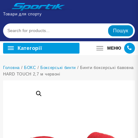
Перейти
до
Товари для спорту
вмісту
Пошук
Категорії
МЕНЮ
Головна
/
БОКС
/
Боксерські бинти
/ Бинти боксерські бавовна
HARD TOUCH 2,7 м червоні