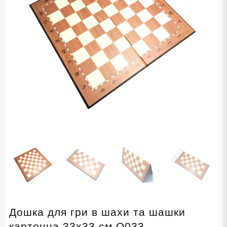
Дошка для гри в шахи та шашки
картонна 33х33 см Q033