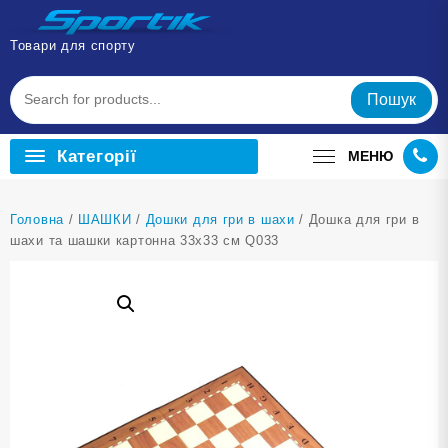
Перейти
до
Товари для спорту
вмісту
Пошук
Категорії
МЕНЮ
Головна
/
ШАШКИ
/
Дошки для гри в шахи
/ Дошка для гри в
шахи та шашки картонна 33х33 см Q033