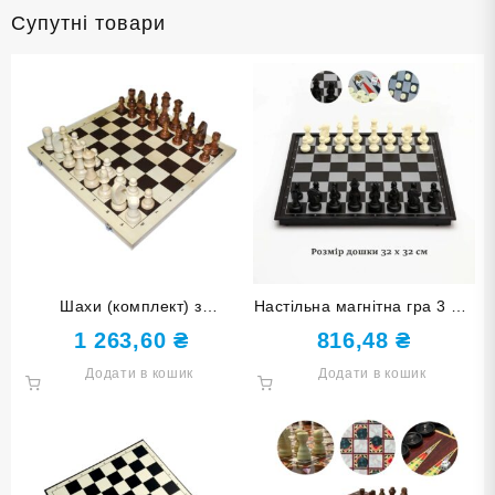
Супутні товари
Шахи (комплект) з
Настільна магнітна гра 3 в 1
дерев’яними фігурами
Р24160
1 263,60
₴
816,48
₴
G420-3
Додати в кошик
Додати в кошик