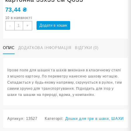
73,44
₴
10 в наявності
Дошка
Додати в кошик
-
+
для
гри
в
ОПИС
ДОДАТКОВА ІНФОРМАЦІЯ
ВІДГУКИ (0)
шахи
та
шашки
картонна
Ігрове поле для шашок та шахів виконане в класичному стилі
33х33
з міцного картону. По периметру нанесено шахову нотацію.
см
Складається у будь-якому напрямку, скручується в рулон, тим
Q033
самим зручно для транспортування. Підходить для ігор у
кількість
шахи та шашки на природі, вдома, у компаніях.
Артикул:
13527
Категорії:
Дошки для гри в шахи
,
ШАХИ