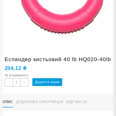
Еспандер кистьовий 40 lb HQ020-40lb
204,12
₴
41 в наявності
Еспандер
Додати в кошик
-
+
кистьовий
40
lb
ОПИС
ДОДАТКОВА ІНФОРМАЦІЯ
ВІДГУКИ (0)
HQ020-
40lb
кількість