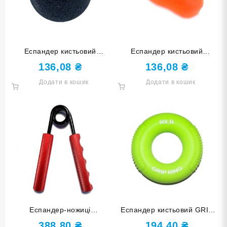
Еспандер кистьовий
Еспандер кистьовий
КУЛЬКА чорний DQ-W-Black
КАМІНЧИК червоний DQ-
136,08
₴
136,08
₴
82100-Red
Додати в кошик
Додати в кошик
Еспандер-ножиці
Еспандер кистьовий GRIP
навантаження 200 lb 200LB-
RING 60 lb HQ-DD-60LB
388,80
₴
194,40
₴