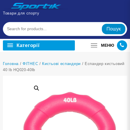
Перейти
до
Товари для спорту
вмісту
Пошук
Категорії
МЕНЮ
Головна
/
ФІТНЕС
/
Кистьові еспандери
/ Еспандер кистьовий
40 lb HQ020-40lb