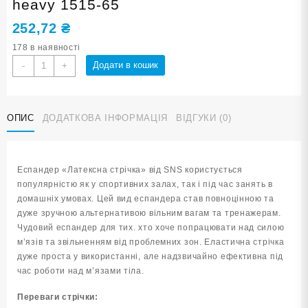
heavy 1515-65
252,72
₴
178 в наявності
Еспандер
Додати в кошик
-
+
латексна
стрічка
SNS
ОПИС
ДОДАТКОВА ІНФОРМАЦІЯ
ВІДГУКИ (0)
heavy
1515-
65
кількість
Еспандер «Латексна стрічка» від SNS користується
популярністю як у спортивних залах, так і під час занять в
домашніх умовах. Цей вид еспандера став повноцінною та
дуже зручною альтернативою вільним вагам та тренажерам.
Чудовий еспандер для тих. хто хоче попрацювати над силою
м’язів та звільненням від проблемних зон. Еластична стрічка
дуже проста у використанні, але надзвичайно ефективна під
час роботи над м’язами тіла.
Переваги стрічки: