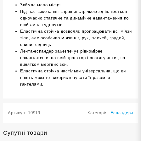
Займає мало місця.
Під час виконання вправ зі стрічкою здійснюється
одночасно статичне та динамічне навантаження по
всій амплітуді рухів.
Еластична стрічка дозволяє пропрацювати всі м’язи
тіла, але особливо м’язи ніг, рук, плечей, грудей,
спини, сідниць.
Лента-еспандер забезпечує рівномірне
навантаження по всій траєкторії розтягування, за
винятком мертвих зон.
Еластична стрічка настільки універсальна, що ви
навіть можете використовувати її разом із
гантелями.
Артикул:
10919
Категорія:
Еспандери
Супутні товари