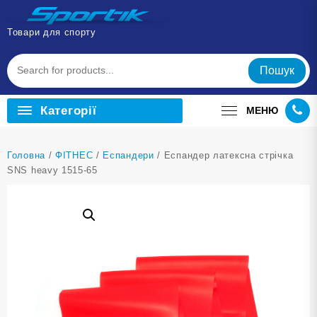
Перейти
до
Товари для спорту
вмісту
Пошук
Категорії
МЕНЮ
Головна
/
ФІТНЕС
/
Еспандери
/ Еспандер латексна стрічка
SNS heavy 1515-65