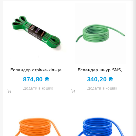
Еспандер стрічка-кільце
Еспандер шнур SNS,
подвійний SNS 145-32-
довжина 5 м, товщина 8 мм
874,80
₴
340,20
₴
DOUBLE
Додати в кошик
Додати в кошик