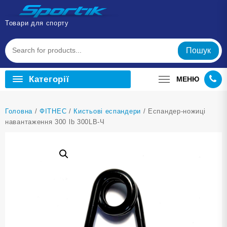
Перейти
до
Товари для спорту
вмісту
Пошук
Категорії
МЕНЮ
Головна
/
ФІТНЕС
/
Кистьові еспандери
/ Еспандер-ножиці
навантаження 300 lb 300LB-Ч