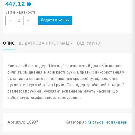
447,12
₴
813 в наявності
Еспандер-
Додати в кошик
-
+
ножиці
навантаження
300
ОПИС
ДОДАТКОВА ІНФОРМАЦІЯ
ВІДГУКИ (0)
lb
300LB-
Ч
кількість
Кистьовий еспандер “Ножиці” призначений для збільшення
сили та зміцнення м’язів кисті руки. Вправи з використанням
еспандера сприяють поліпшенню кровообігу, відновлення
рухливості суглобів кисті руки. Еспандер зроблений із міцної
сталевої пружини. Рукоятки еспандера мають насічки, що
забезпечує комфортність тренування.
Артикул:
10937
Категорія:
Кистьові еспандери