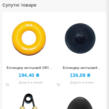
Супутні товари
Еспандер кистьовий GRIP
Еспандер кистьовий
RING 30 lb HQ-DD-30LB
КУЛЬКА чорний DQ-W-Black
194,40
₴
136,08
₴
Додати в кошик
Додати в кошик