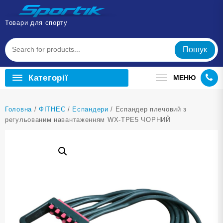
Перейти
до
Товари для спорту
вмісту
Пошук
Категорії
МЕНЮ
Головна
/
ФІТНЕС
/
Еспандери
/ Еспандер плечовий з
регульованим навантаженням WX-TPE5 ЧОРНИЙ