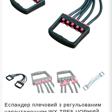
Еспандер плечовий з регульованим
навантаженням WX-TPE5 ЧОРНИЙ