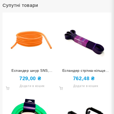
Супутні товари
Еспандер шнур SNS,
Еспандер стрічка-кільце
довжина 5 м, товщина 12
SNS навантаження 11-36 кг
729,00
₴
762,48
₴
мм
145-29
Додати в кошик
Додати в кошик