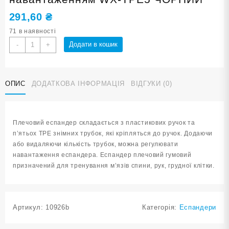
291,60
₴
71 в наявності
Еспандер
Додати в кошик
-
+
плечовий
з
регульованим
ОПИС
ДОДАТКОВА ІНФОРМАЦІЯ
ВІДГУКИ (0)
навантаженням
WX-
TPE5
ЧОРНИЙ
Плечовий еспандер складається з пластикових ручок та
кількість
п’ятьох TPE знімних трубок, які кріпляться до ручок. Додаючи
або видаляючи кількість трубок, можна регулювати
навантаження еспандера. Еспандер плечовий гумовий
призначений для тренування м’язів спини, рук, грудної клітки.
Артикул:
10926b
Категорія:
Еспандери