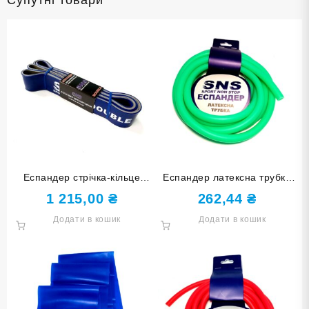
Супутні товари
Еспандер стрічка-кільце
Еспандер латексна трубка
подвійний SNS 145-45-
SNS medium G110-25
1 215,00
₴
262,44
₴
DOUBLE
Додати в кошик
Додати в кошик