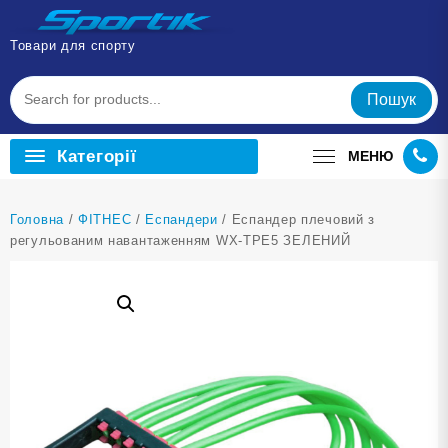
Перейти
до
Товари для спорту
вмісту
Пошук
Категорії
МЕНЮ
Головна
/
ФІТНЕС
/
Еспандери
/ Еспандер плечовий з
регульованим навантаженням WX-TPE5 ЗЕЛЕНИЙ