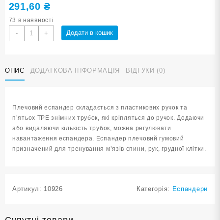
291,60
₴
73 в наявності
Еспандер
Додати в кошик
-
+
плечовий
з
регульованим
ОПИС
ДОДАТКОВА ІНФОРМАЦІЯ
ВІДГУКИ (0)
навантаженням
WX-
TPE5
ЗЕЛЕНИЙ
Плечовий еспандер складається з пластикових ручок та
кількість
п’ятьох TPE знімних трубок, які кріпляться до ручок. Додаючи
або видаляючи кількість трубок, можна регулювати
навантаження еспандера. Еспандер плечовий гумовий
призначений для тренування м’язів спини, рук, грудної клітки.
Артикул:
10926
Категорія:
Еспандери