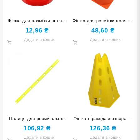
Фішка для розмітки поля 8
Фішка для розмітки поля 23
см F-8cm червона
см оранжева F-23cm-ОРН
12,96
₴
48,60
₴
Додати в кошик
Додати в кошик
Палиця для розмічальної
Фішка-піраміда з отворами
фішки жовта O-992-G80-Ж
31 см жовта O-992-6-Ж
106,92
₴
126,36
₴
Додати в кошик
Додати в кошик