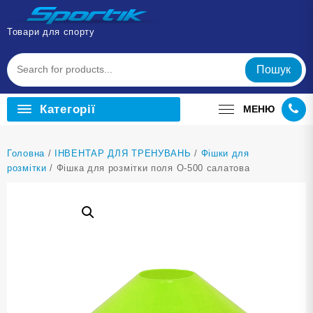
Перейти
до
Товари для спорту
вмісту
Пошук
Категорії
МЕНЮ
Головна
/
ІНВЕНТАР ДЛЯ ТРЕНУВАНЬ
/
Фішки для
розмітки
/ Фішка для розмітки поля O-500 салатова