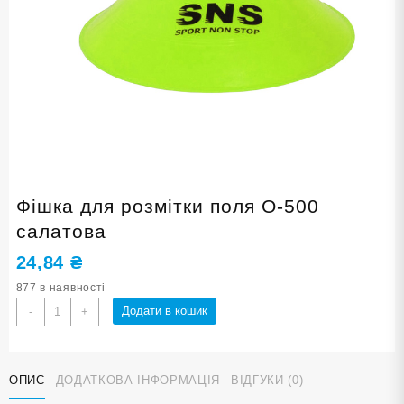
Фішка для розмітки поля O-500
салатова
24,84
₴
877 в наявності
Фішка
Додати в кошик
-
+
для
розмітки
поля
ОПИС
ДОДАТКОВА ІНФОРМАЦІЯ
ВІДГУКИ (0)
O-
500