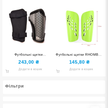
Футбольні щитки
Футбольні щитки RHOMBUS
HONEYCOMB розмір S
розмір M F654-M light green
243,00
₴
145,80
₴
F675-S grey сірі
лимонні
Додати в кошик
Додати в кошик
Фільтри