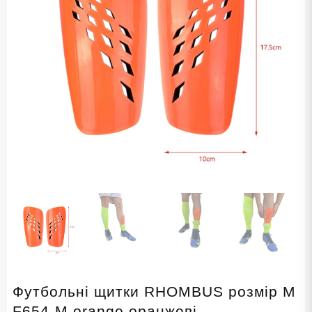
Футбольні щитки RHOMBUS розмір M
F654-M orange оранжеві