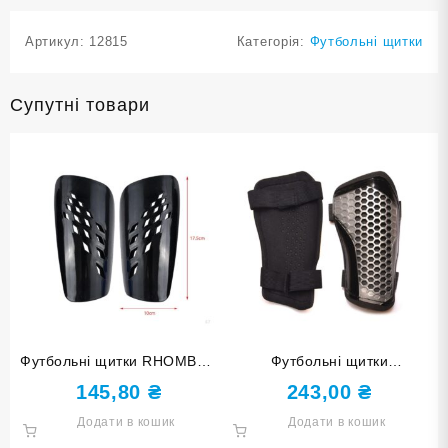
Артикул:
12815
Категорія:
Футбольні щитки
Супутні товари
Футбольні щитки RHOMBUS
Футбольні щитки
розмір M F654-M black
HONEYCOMB розмір М
145,80
₴
243,00
₴
чорні
F675-М grey сірі
Додати в кошик
Додати в кошик