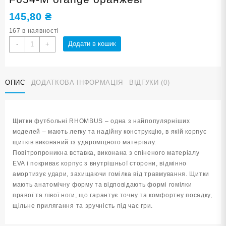
145,80
₴
167 в наявності
Футбольні
Додати в кошик
-
+
щитки
RHOMBUS
розмір
ОПИС
ДОДАТКОВА ІНФОРМАЦІЯ
ВІДГУКИ (0)
M
F654-
M
orange
Щитки футбольні RHOMBUS – одна з найпопулярніших
оранжеві
моделей – мають легку та надійну конструкцію, в якій корпус
кількість
щитків виконаний із удароміцного матеріалу.
Повітропроникна вставка, виконана з спіненого матеріалу
EVA і покриває корпус з внутрішньої сторони, відмінно
амортизує удари, захищаючи гомілка від травмування. Щитки
мають анатомічну форму та відповідають формі гомілки
правої та лівої ноги, що гарантує точну та комфортну посадку,
щільне прилягання та зручність під час гри.