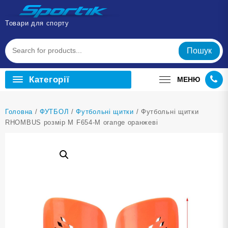
Перейти
до
Товари для спорту
вмісту
Пошук
Категорії
МЕНЮ
Головна
/
ФУТБОЛ
/
Футбольні щитки
/ Футбольні щитки
RHOMBUS розмір M F654-M orange оранжеві