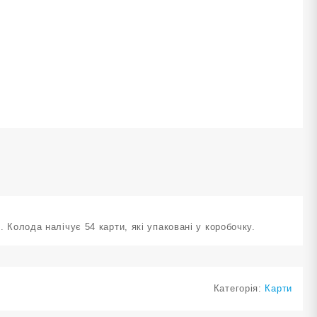
SD
ількість
. Колода налічує 54 карти, які упаковані у коробочку.
Категорія:
Карти