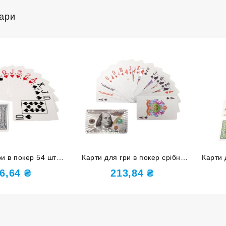
вари
ри в покер 54 шт в
Карти для гри в покер срібні
Карти 
олоді S2
JSD-2
6,64
₴
213,84
₴