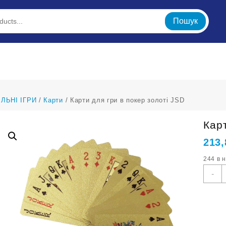
Пошук
ЛЬНІ ІГРИ
/
Карти
/ Карти для гри в покер золоті JSD
Карт
213
244 в 
К
-
д
г
в
п
з