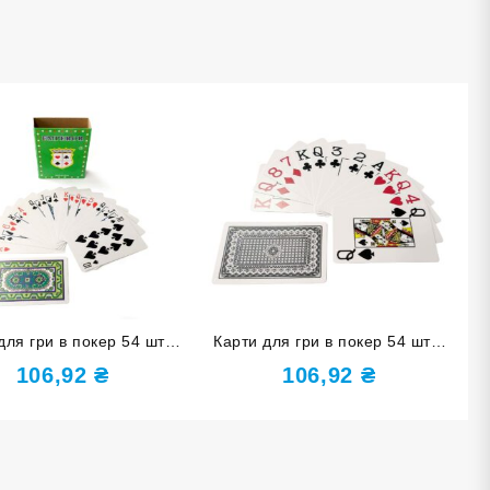
для гри в покер 54 шт в
Карти для гри в покер 54 шт в
колоді S1
колоді S3
106,92
₴
106,92
₴