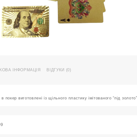
J
к
КОВА ІНФОРМАЦІЯ
ВІДГУКИ (0)
 в покер виготовлені із щільного пластику імітованого “під золото”
09