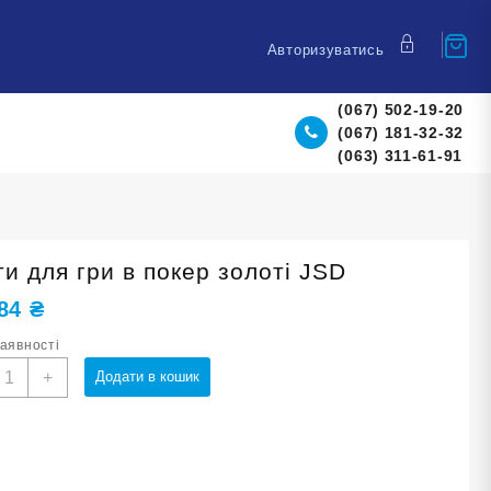
Авторизуватись
(067) 502-19-20
(067) 181-32-32
(063) 311-61-91
и для гри в покер золоті JSD
,84
₴
наявності
арти
+
Додати в кошик
ля
ри
окер
олоті