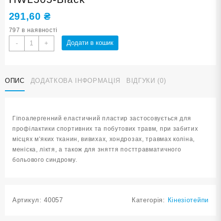
291,60
₴
797 в наявності
Кінезіотейп
Додати в кошик
-
+
чорний
5
см
ОПИС
ДОДАТКОВА ІНФОРМАЦІЯ
ВІДГУКИ (0)
х
5
м
HWL505-
Гіпоалергенний еластичний пластир застосовується для
Black
профілактики спортивних та побутових травм, при забитих
кількість
місцях м’яких тканин, вивихах, хондрозах, травмах коліна,
меніска, ліктя, а також для зняття посттравматичного
больового синдрому.
Артикул:
40057
Категорія:
Кінезіотейпи