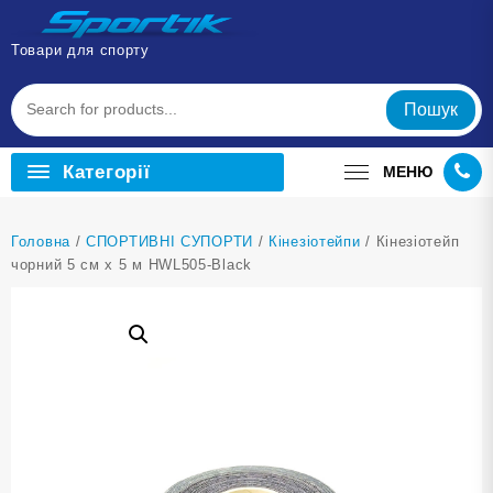
Перейти
до
Товари для спорту
вмісту
Пошук
Категорії
МЕНЮ
Головна
/
СПОРТИВНІ СУПОРТИ
/
Кінезіотейпи
/ Кінезіотейп
чорний 5 см х 5 м HWL505-Black