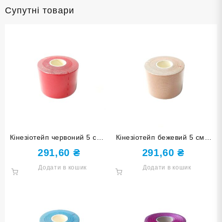
Супутні товари
Кінезіотейп червоний 5 см х
Кінезіотейп бежевий 5 см х
5 м HWL505-Red
5 м HWL505-Beige
291,60
₴
291,60
₴
Додати в кошик
Додати в кошик