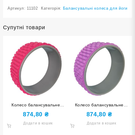
Артикул:
11102
Категорія:
Балансувальні колеса для йоги
Супутні товари
Колесо балансувальне
Колесо балансувальне
ХВИЛІ для йоги рожеве O3-
ХВИЛІ для йоги фіолетове
874,80
₴
874,80
₴
LT rose red
O3-LT purple
Додати в кошик
Додати в кошик