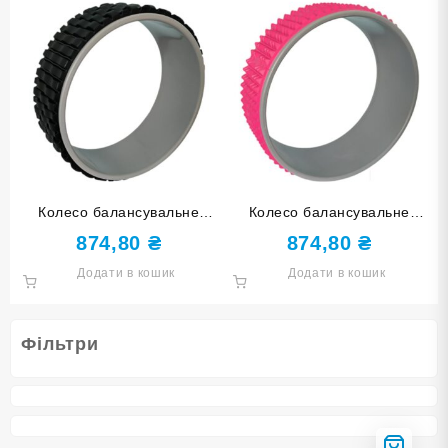
Колесо балансувальне
Колесо балансувальне
ХВИЛІ для йоги чорне O3-
КІЛЬЦЕ для йоги рожеве
874,80
₴
874,80
₴
LT black
O1-YY-rose red
Додати в кошик
Додати в кошик
Фільтри