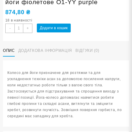
йоги фіолетове O1-YY purple
874,80
₴
18 в наявності
Колесо
Додати в кошик
-
+
балансувальне
КІЛЬЦЕ
для
ОПИС
ДОДАТКОВА ІНФОРМАЦІЯ
ВІДГУКИ (0)
йоги
фіолетове
O1-
YY
Колесо для йоги призначене для розтяжки та для
purple
ускладнення техніки асан за допомогою посилення напруги,
кількість
коли недостатньо роботи тільки з вагою свого тіла.
Застосовується для підстрахування та спрощення виходу з
певної позиції. Йога-колесо допомагає навчитися робити
глибокі прогини та складні асани, витягнути та зміцнити
хребет, розвинути гнучкість. Зовнішня поверхня горбиста, по
середині має западину для хребта.