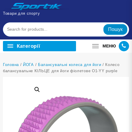
Перейти
до
Товари для спорту
вмісту
Пошук
Категорії
МЕНЮ
Головна
/
ЙОГА
/
Балансувальні колеса для йоги
/ Колесо
балансувальне КІЛЬЦЕ для йоги фіолетове O1-YY purple