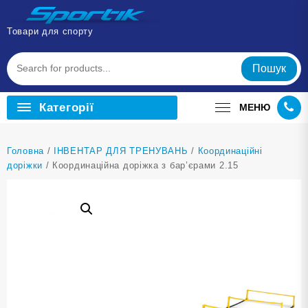
Перейти
до
Товари для спорту
вмісту
Пошук
Категорії
МЕНЮ
Головна
/
ІНВЕНТАР ДЛЯ ТРЕНУВАНЬ
/
Координаційні
доріжки
/ Координаційна доріжка з бар’єрами 2.15