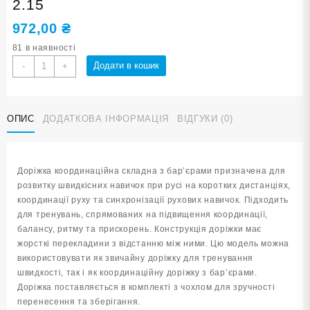
2.15
972,00
₴
81 в наявності
Координаційна
Додати в кошик
-
+
доріжка
з
бар'єрами
ОПИС
ДОДАТКОВА ІНФОРМАЦІЯ
ВІДГУКИ (0)
2.15
кількість
Доріжка координаційна складна з бар’єрами призначена для
розвитку швидкісних навичок при русі на коротких дистанціях,
координації руху та синхронізації рухових навичок. Підходить
для тренувань, спрямованих на підвищення координації,
балансу, ритму та прискорень. Конструкція доріжки має
жорсткі перекладини з відстанню між ними. Цю модель можна
використовувати як звичайну доріжку для тренування
швидкості, так і як координаційну доріжку з бар’єрами.
Доріжка поставляється в комплекті з чохлом для зручності
перенесення та зберігання.