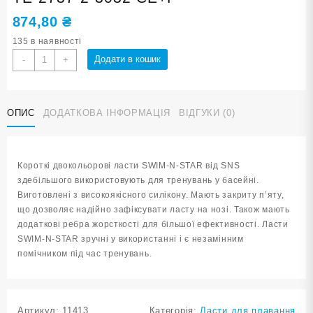
874,80
₴
135 в наявності
Ласти
Додати в кошик
-
+
для
плавання
в
ОПИС
ДОДАТКОВА ІНФОРМАЦІЯ
ВІДГУКИ (0)
басейні
SNS.
Розмір
30-
Короткі двокольорові ласти SWIM-N-STAR від SNS
32.
здебільшого використовують для тренувань у басейні.
Колір
Виготовлені з високоякісного силікону. Мають закриту п’яту,
сіро-
що дозволяє надійно зафіксувати ласту на нозі. Також мають
блакитний
додаткові ребра жорсткості для більшої ефективності. Ласти
TE-
SWIM-N-STAR зручні у використанні і є незамінним
2737-
помічником під час тренувань.
2-
3032
СЕ+Г
кількість
Артикул:
11413
Категорія:
Ласти для плавання