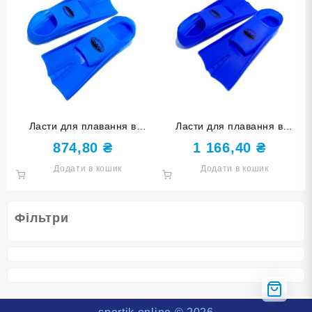
Ласти для плавання в
Ласти для плавання в
басейні SNS. Розмір 33-35.
басейні SNS. Розмір 39-41.
874,80
₴
1 166,40
₴
Колір блакитний TE-2737-1-
Колір синій TE-2737-1-
Додати в кошик
Додати в кошик
3335-Г
3941-С
Фільтри