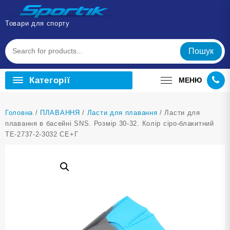
Перейти
до
Товари для спорту
вмісту
Пошук
Категорії
МЕНЮ
Головна
/
ПЛАВАННЯ
/
Ласти для плавання
/ Ласти для
плавання в басейні SNS. Розмір 30-32. Колір сіро-блакитний
TE-2737-2-3032 СЕ+Г