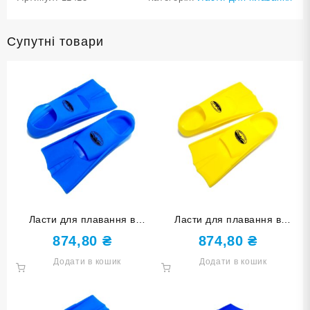
Супутні товари
Ласти для плавання в
Ласти для плавання в
басейні SNS. Розмір 30-32.
басейні SNS. Розмір 30-32.
874,80
₴
874,80
₴
Колір блакитний TE-2737-1-
Колір жовтий TE-2737-1-
Додати в кошик
Додати в кошик
3032-Г
3032-Ж