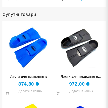
Супутні товари
Ласти для плавання в
Ласти для плавання в
басейні SNS. Розмір 27-29.
басейні SNS. Розмір 36-38.
874,80
₴
972,00
₴
Колір блакитний TE-2737-1-
Колір чорний TE-2737-1-
Додати в кошик
Додати в кошик
2729-Г
3638-Ч