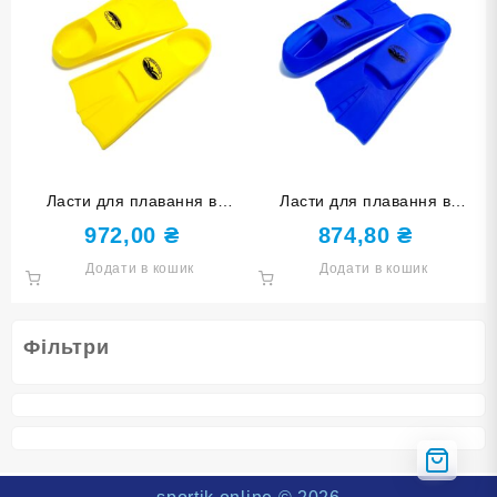
Ласти для плавання в
Ласти для плавання в
басейні SNS. Розмір 36-38.
басейні SNS. Розмір 33-35.
972,00
₴
874,80
₴
Колір жовтий TE-2737-1-
Колір синій TE-2737-1-
Додати в кошик
Додати в кошик
3638-Ж
3335-С
Фільтри