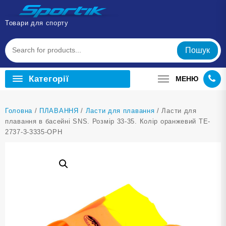
Перейти
до
Товари для спорту
вмісту
Пошук
Категорії
МЕНЮ
Головна
/
ПЛАВАННЯ
/
Ласти для плавання
/ Ласти для
плавання в басейні SNS. Розмір 33-35. Колір оранжевий TE-
2737-3-3335-ОРН