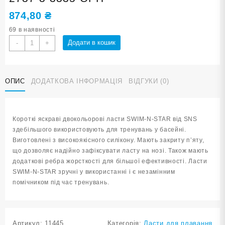
874,80
₴
69 в наявності
Ласти
Додати в кошик
-
+
для
плавання
в
ОПИС
ДОДАТКОВА ІНФОРМАЦІЯ
ВІДГУКИ (0)
басейні
SNS.
Розмір
33-
Короткі яскраві двокольорові ласти SWIM-N-STAR від SNS
35.
здебільшого використовують для тренувань у басейні.
Колір
Виготовлені з високоякісного силікону. Мають закриту п’яту,
оранжевий
що дозволяє надійно зафіксувати ласту на нозі. Також мають
TE-
додаткові ребра жорсткості для більшої ефективності. Ласти
2737-
SWIM-N-STAR зручні у використанні і є незамінним
3-
помічником під час тренувань.
3335-
ОРН
кількість
Артикул:
11445
Категорія:
Ласти для плавання