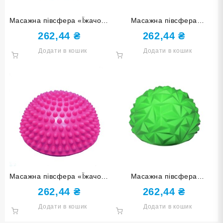
Масажна півсфера «Їжачок»
Масажна півсфера
сіра YJ-D2-grey
“Кристал” фуксія YJ-D3-МА
262,44
₴
262,44
₴
Додати в кошик
Додати в кошик
Масажна півсфера «Їжачок»
Масажна півсфера
фуксія YJ-D2-rose red
“Кристал” салатова YJ-D3-
262,44
₴
262,44
₴
СА
Додати в кошик
Додати в кошик