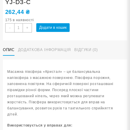
YJ-D3-С
262,44
₴
175 в наявності
Масажна
Додати в кошик
-
+
півсфера
"Кристал"
синій
ОПИС
ДОДАТКОВА ІНФОРМАЦІЯ
ВІДГУКИ (0)
YJ-
D3-
С
кількість
Масажна півсфера «Кристал» – це балансувальна
напівсфера з масажною поверхнею. Півсфера порожня,
заповнена повітрям. На сферичній поверхні розташовані
пірамідки різної форми. Посеред плоскої частини
розташований ніпель, через який можна регулювати
жорсткість. Півсфера використовується для вправ на
балансування, розвиток рухів та тактильного сприйняття
дітей.
Використовується у вправах для: