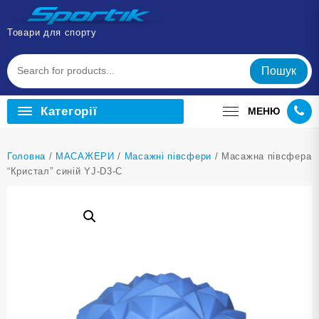
Перейти
до
Товари для спорту
вмісту
Пошук
Категорії
МЕНЮ
Головна
/
МАСАЖЕРИ
/
Масажні півсфери
/ Масажна півсфера
“Кристал” синій YJ-D3-С