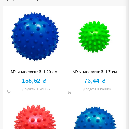
М’яч масажний d 20 см
М’яч масажний d 7 см
синій надувний D20-С
надувний зелений D7-З
155,52
₴
73,44
₴
Додати в кошик
Додати в кошик