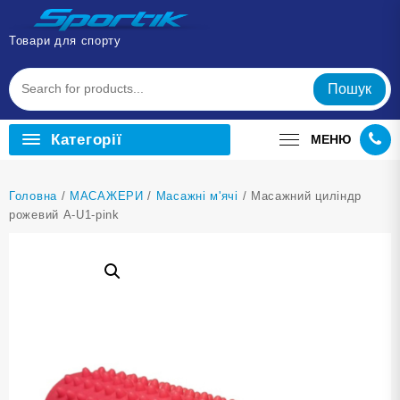
Перейти
до
Товари для спорту
вмісту
Пошук
Категорії
МЕНЮ
Головна
/
МАСАЖЕРИ
/
Масажні м'ячі
/ Масажний циліндр
рожевий A-U1-pink