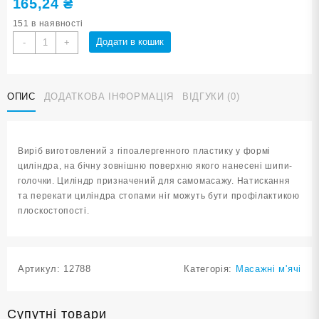
165,24
₴
151 в наявності
Масажний
Додати в кошик
-
+
циліндр
рожевий
A-
ОПИС
ДОДАТКОВА ІНФОРМАЦІЯ
ВІДГУКИ (0)
U1-
pink
кількість
Виріб виготовлений з гіпоалергенного пластику у формі
циліндра, на бічну зовнішню поверхню якого нанесені шипи-
голочки. Циліндр призначений для самомасажу. Натискання
та перекати циліндра стопами ніг можуть бути профілактикою
плоскостопості.
Артикул:
12788
Категорія:
Масажні м'ячі
Супутні товари