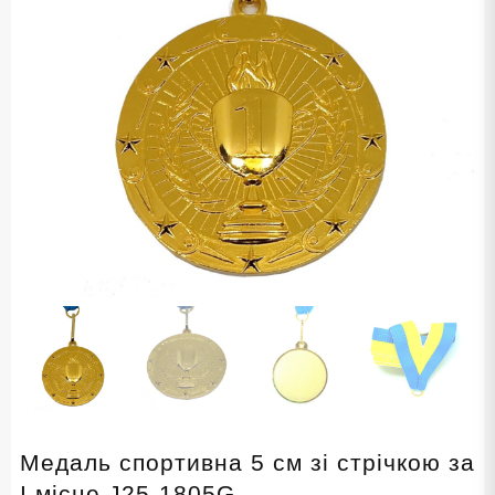
Медаль спортивна 5 см зі стрічкою за
І місце J25-1805G