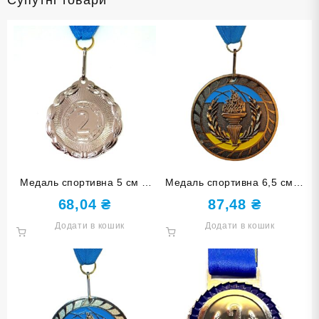
Медаль спортивна 5 см зі
Медаль спортивна 6,5 см зі
стрічкою за ІІ місце J25-05S
стрічкою за ІІІ місце J26-
68,04
₴
87,48
₴
01В
Додати в кошик
Додати в кошик