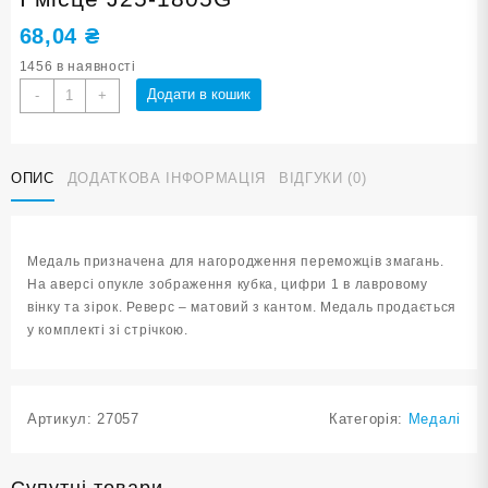
68,04
₴
1456 в наявності
Медаль
Додати в кошик
-
+
спортивна
5
см
ОПИС
ДОДАТКОВА ІНФОРМАЦІЯ
ВІДГУКИ (0)
зі
стрічкою
за
І
Медаль призначена для нагородження переможців змагань.
місце
На аверсі опукле зображення кубка, цифри 1 в лавровому
J25-
вінку та зірок. Реверс – матовий з кантом. Медаль продається
1805G
у комплекті зі стрічкою.
кількість
Артикул:
27057
Категорія:
Медалі
Супутні товари