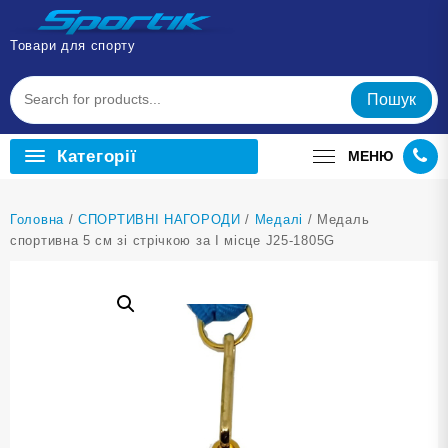
Перейти
до
Товари для спорту
вмісту
Пошук
Категорії
МЕНЮ
Головна
/
СПОРТИВНІ НАГОРОДИ
/
Медалі
/ Медаль
спортивна 5 см зі стрічкою за І місце J25-1805G