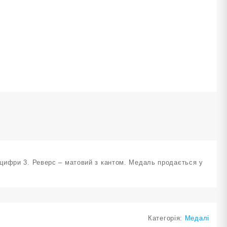
і
трічкою
а
І
ісце
25-
5B
ількість
цифри 3. Реверс – матовий з кантом. Медаль продається у
Категорія:
Медалі