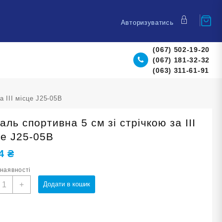
Авторизуватись
(067) 502-19-20
(067) 181-32-32
(063) 311-61-91
а ІІІ місце J25-05B
ль спортивна 5 см зі стрічкою за ІІІ
це J25-05B
04
₴
 наявності
едаль
+
Додати в кошик
портивна
м