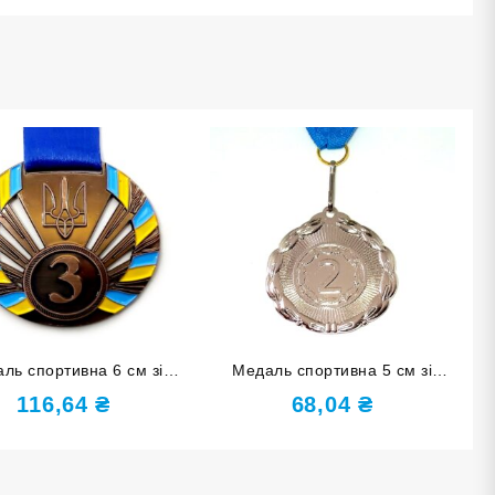
ль спортивна 6 см зі
Медаль спортивна 5 см зі
ою за ІIІ місце J26-02B
стрічкою за ІІ місце J25-05S
116,64
₴
68,04
₴