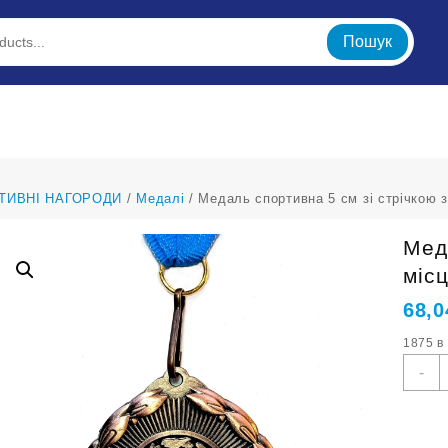
Пошук
ТИВНІ НАГОРОДИ
/
Медалі
/ Медаль спортивна 5 см зі стрічкою з
Меда
міс
68,
1875 в
М
-
с
5
с