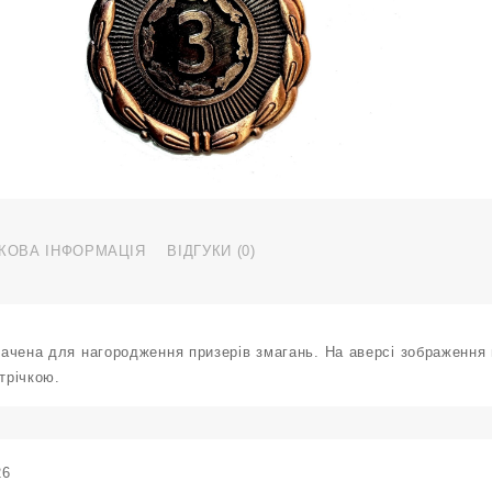
з
с
з
ІІ
м
J
0
к
КОВА ІНФОРМАЦІЯ
ВІДГУКИ (0)
ачена для нагородження призерів змагань. На аверсі зображення 
стрічкою.
26