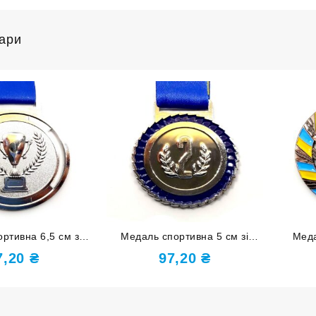
вари
ртивна 6,5 см зі
Медаль спортивна 5 см зі
Меда
 ІІ місце J265-12S
стрічкою за ІІ місце J25-03S
стрічк
7,20
₴
97,20
₴