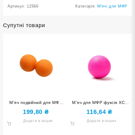
Артикул:
12566
Категорія:
М'ячі для МФР
Супутні товари
М’яч подвійний для МФР
М’яч для МФР фуксія XC-
оранжевий XC-SQ2-Orange
DQ1-Rose red
199,80
₴
116,64
₴
Додати в кошик
Додати в кошик