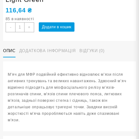
116,64
₴
85 в наявності
М'яч
Додати в кошик
-
+
для
МФР
салатовий
ОПИС
ДОДАТКОВА ІНФОРМАЦІЯ
ВІДГУКИ (0)
XC-
DQ1-
Light
Green
М’яч для МФР подвійний ефективно відновлює м’язи після
кількість
активних тренувань та великих навантажень. Здвоєний м’яч
відмінно підходять для міофасціального релізу м’язів-
розгиначів спини, м’язів спини плечового пояса, литкових
м’язів, задньої поверхні стегна і сідниць, також він
детальніше опрацьовує тригерні точки. Завдяки високій
жорсткості м’яча проробляються навіть дуже спазмовані
м’язи.