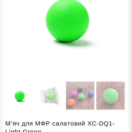
М’яч для МФР салатовий XC-DQ1-
Light Green