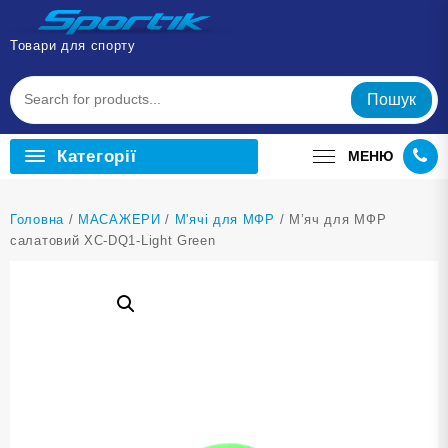
Перейти
до
Товари для спорту
вмісту
Пошук
Категорії
МЕНЮ
Головна
/
МАСАЖЕРИ
/
М'ячі для МФР
/ М’яч для МФР
салатовий XC-DQ1-Light Green