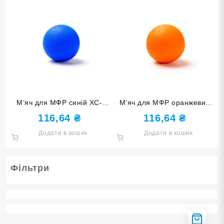
М’яч для МФР синій XC-
М’яч для МФР оранжевий
DQ1-Blue
XC-DQ1-Orange
116,64
₴
116,64
₴
Додати в кошик
Додати в кошик
Фільтри