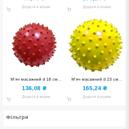
(180Гр)-С
Додати в кошик
Додати в кошик
М’яч масажний d 18 см
М’яч масажний d 23 см
червоний надувний D18
жовтий надувний D23
136,08
₴
165,24
₴
(150Гр)-К
(180Гр)-Ж
Додати в кошик
Додати в кошик
Фільтри