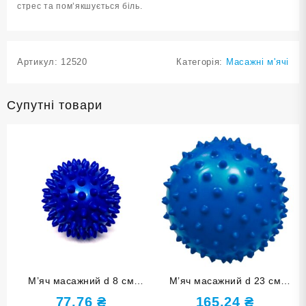
стрес та пом’якшується біль.
Артикул:
12520
Категорія:
Масажні м'ячі
Супутні товари
М’яч масажний d 8 см
М’яч масажний d 23 см
надувний синій D8-с
синій надувний D23
77,76
₴
165,24
₴