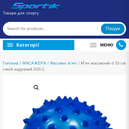
Перейти
до
Товари для спорту
вмісту
Пошук
Категорії
МЕНЮ
Головна
/
МАСАЖЕРИ
/
Масажні м'ячі
/ М’яч масажний d 20 см
синій надувний D20-С