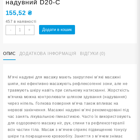
надувний D20-С
155,52
₴
457 в наявності
М'яч
Додати в кошик
-
+
масажний
d
20
ОПИС
ДОДАТКОВА ІНФОРМАЦІЯ
ВІДГУКИ (0)
см
синій
надувний
D20-
М’ячі надувні для масажу мають закруглені м’які масажні
С
шипи, які ефективно масажують рефлексогенні зони, але не
кількість
травмують шкіру навіть при сильному натисканні. Жорсткість
м’ячика можна контролювати шляхом здування (надування)
через ніпель. Голкова поверхня м’яча також впливає на
нервові закінчення. Масажні надувні м’ячі рекомендовані під
час занять лікувальною гімнастикою. Часто їх використовують
для оздоровчого масажу ніг, рук, спини та рефлексотерапії
всіх частин тіла. Масаж з м’ячем сприяє підвищенню тонусу
шкіри та покращенню кровообігу. Заняття з м’ячем знімає