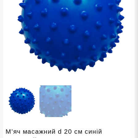
М’яч масажний d 20 см синій