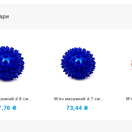
вари
сажний d 8 см
М’яч масажний d 7 см
М’
й синій D8-с
надувний синій D7-С
над
7,76
₴
73,44
₴