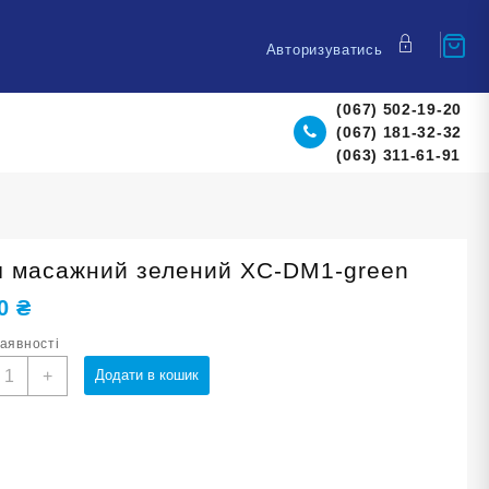
Авторизуватись
(067) 502-19-20
(067) 181-32-32
(063) 311-61-91
ч масажний зелений XC-DM1-green
20
₴
наявності
'яч
+
Додати в кошик
асажний
елений
C-
M1-
reen