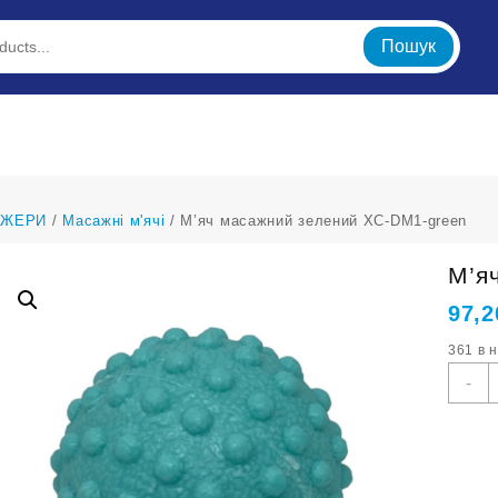
Пошук
АЖЕРИ
/
Масажні м'ячі
/ М’яч масажний зелений XC-DM1-green
М’я
97,
361 в 
М
-
м
з
X
D
g