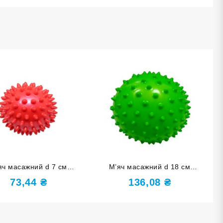
яч масажний d 7 см
М’яч масажний d 18 см
увний червоний D7-К
зелений надувний D18
73,44
₴
136,08
₴
(150Гр)-З