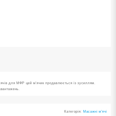
ількість
м’ячів для МФР цей м’ячик продавлюється із зусиллям.
авантажень.
Категорія:
Масажні м'ячі