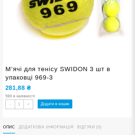
М’ячі для тенісу SWIDON 3 шт в
упаковці 969-3
281,88
₴
590 в наявності
М'ячі
Додати в кошик
-
+
для
тенісу
SWIDON
ОПИС
ДОДАТКОВА ІНФОРМАЦІЯ
ВІДГУКИ (0)
3
шт