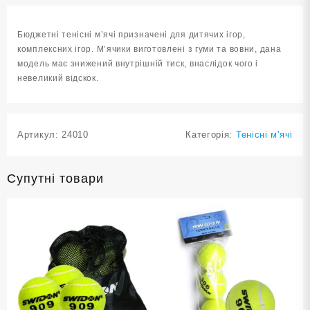
в
упаковці
Бюджетні тенісні м’ячі призначені для дитячих ігор,
969-
комплексних ігор. М’ячики виготовлені з гуми та вовни, дана
3
модель має знижений внутрішній тиск, внаслідок чого і
кількість
невеликий відскок.
Артикул:
24010
Категорія:
Тенісні м'ячі
Супутні товари