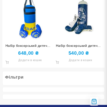
Набір боксерський дитячий
Набір боксерський дитячий
Champion Ukraine середній
Full Contact синій малий
648,00
₴
540,00
₴
Додати в кошик
Додати в кошик
Фільтри