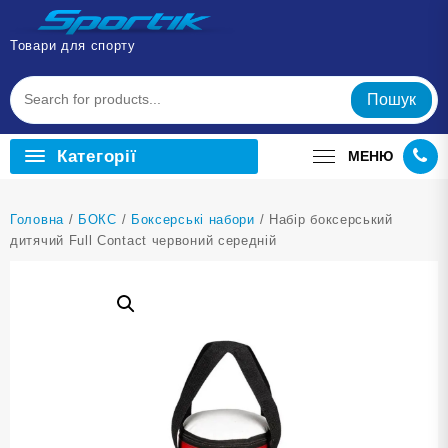
Перейти
до
Товари для спорту
вмісту
Пошук
Категорії
МЕНЮ
Головна
/
БОКС
/
Боксерські набори
/ Набір боксерський
дитячий Full Contact червоний середній