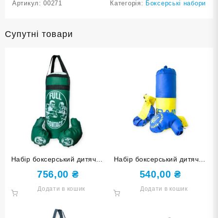
Артикул:
00271
Категорія:
Боксерські набори
Супутні товари
Набір боксерський дитячий
Набір боксерський дитячий
Full Contact зелений
Champion Ukraine малий
756,00
₴
540,00
₴
великий
Додати в кошик
Додати в кошик