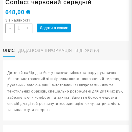
Contact червоний середній
648,00
₴
3 в наявності
Набір
Додати в кошик
-
+
боксерський
дитячий
Full
ОПИС
ДОДАТКОВА ІНФОРМАЦІЯ
ВІДГУКИ (0)
Contact
червоний
середній
кількість
Дитячий набір для боксу включає мішок та пару рукавичок.
Мішок виготовлений зі шкірозамінника, наповнений тирсою,
рукавички вагою 4 унції виготовлені зі шкірозамінника та
текстильних обрізків, спеціально розроблені для дитячих рук,
забезпечуючи комфорт та захист. Заняття боксом чудовий
спосіб для дітей розвинути координацію, силу, витривалість
та виплеснути енергію.