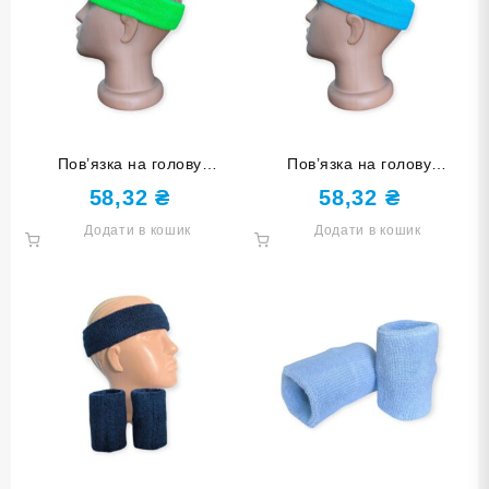
Пов’язка на голову
Пов’язка на голову
спортивна махрова
спортивна махрова
58,32
₴
58,32
₴
салатова 1HT-light green
бірюзова 1HT-azure
Додати в кошик
Додати в кошик