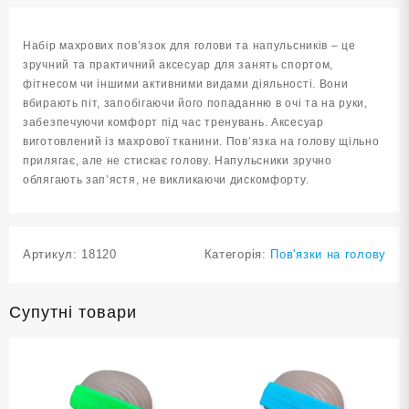
напульсники
білий
Набір махрових пов’язок для голови та напульсників – це
3HTW-
зручний та практичний аксесуар для занять спортом,
white
фітнесом чи іншими активними видами діяльності. Вони
кількість
вбирають піт, запобігаючи його попаданню в очі та на руки,
забезпечуючи комфорт під час тренувань. Аксесуар
виготовлений із махрової тканини. Пов’язка на голову щільно
прилягає, але не стискає голову. Напульсники зручно
облягають зап’ястя, не викликаючи дискомфорту.
Артикул:
18120
Категорія:
Пов'язки на голову
Супутні товари