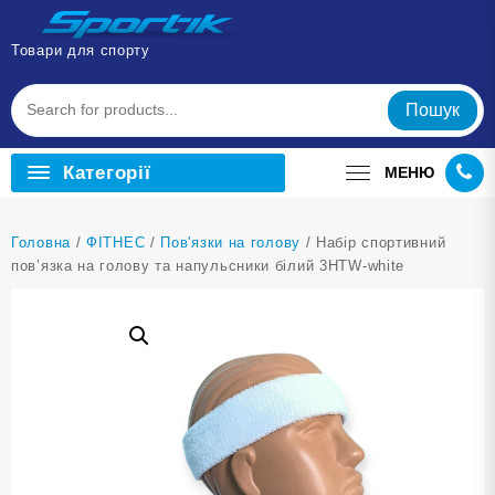
Перейти
до
Товари для спорту
вмісту
Пошук
Категорії
МЕНЮ
Головна
/
ФІТНЕС
/
Пов'язки на голову
/ Набір спортивний
пов’язка на голову та напульсники білий 3HTW-white