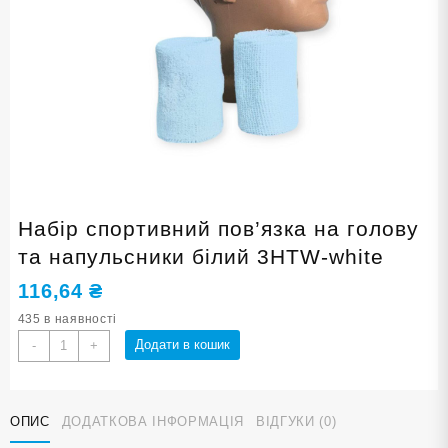
Набір спортивний пов’язка на голову
та напульсники білий 3HTW-white
116,64
₴
435 в наявності
Набір
Додати в кошик
-
+
спортивний
пов'язка
на
ОПИС
ДОДАТКОВА ІНФОРМАЦІЯ
ВІДГУКИ (0)
голову
та