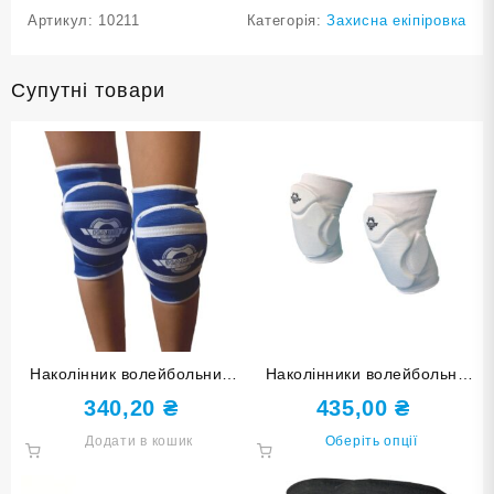
Артикул:
10211
Категорія:
Захисна екіпіровка
Супутні товари
Наколінник волейбольний
Наколінники волейбольні
HARD TOUCH синій розмір
PROFI HARD TOUCH з
340,20
₴
435,00
₴
М
бічним захистом білі
Цей
Додати в кошик
Оберіть опції
товар
має