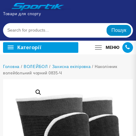
Перейти
до
Товари для спорту
вмісту
Пошук
Категорії
МЕНЮ
Головна
/
ВОЛЕЙБОЛ
/
Захисна екіпіровка
/ Наколінник
волейбольний чорний 0835-Ч