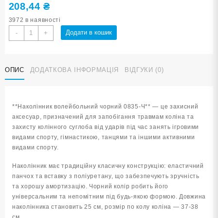
208,44
₴
3972 в наявності
Наколінник
Додати в кошик
-
+
волейбольний
чорний
0835-
ОПИС
ДОДАТКОВА ІНФОРМАЦІЯ
ВІДГУКИ (0)
Ч
кількість
**Наколінник волейбольний чорний 0835-Ч** — це захисний
аксесуар, призначений для запобігання травмам коліна та
захисту колінного суглоба від ударів під час занять ігровими
видами спорту, гімнастикою, танцями та іншими активними
видами спорту.
Наколінник має традиційну класичну конструкцію: еластичний
панчох та вставку з поліуретану, що забезпечують зручність
та хорошу амортизацію. Чорний колір робить його
універсальним та непомітним під будь-якою формою. Довжина
наколінника становить 25 см, розмір по колу коліна — 37-38
см.