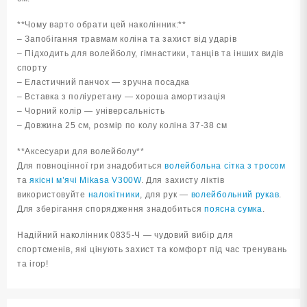
**Чому варто обрати цей наколінник:**
– Запобігання травмам коліна та захист від ударів
– Підходить для волейболу, гімнастики, танців та інших видів
спорту
– Еластичний панчох — зручна посадка
– Вставка з поліуретану — хороша амортизація
– Чорний колір — універсальність
– Довжина 25 см, розмір по колу коліна 37-38 см
**Аксесуари для волейболу**
Для повноцінної гри знадобиться
волейбольна сітка з тросом
та
якісні м’ячі Mikasa V300W
. Для захисту ліктів
використовуйте
налокітники
, для рук —
волейбольний рукав
.
Для зберігання спорядження знадобиться
поясна сумка
.
Надійний наколінник 0835-Ч — чудовий вибір для
спортсменів, які цінують захист та комфорт під час тренувань
та ігор!