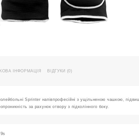
КОВА ІНФОРМАЦІЯ
ВІДГУКИ (0)
олейбольні Sprinter напівпрофесійні з ущільненою чашкою, підви
опроникність за рахунок отвору з підколінного боку.
79s