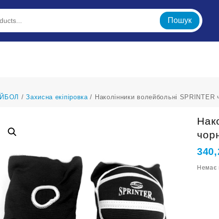
Пошук
ЙБОЛ
/
Захисна екіпіровка
/ Наколінники волейбольні SPRINTER ч
Нак
чор
340
Немає 