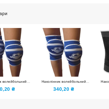
вари
к волейбольний
Наколінник волейбольний
Нако
 синій розмір L
HARD TOUCH синій розмір М
0,20
₴
340,20
₴