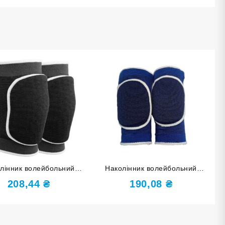
лінник волейбольний
Наколінник волейбольний
чорний 0835-Ч
синій 0735-С
208,44
₴
190,08
₴