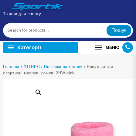
Перейти
до
Товари для спорту
вмісту
Пошук
Категорії
МЕНЮ
Головна
/
ФІТНЕС
/
Пов'язки на голову
/ Напульсники
спортивні махрові рожеві 2HW-pink