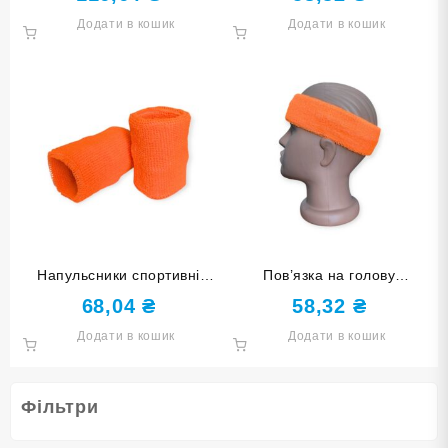
темно-синій 3HTW-tibetan
бірюзова 1HT-azure
Додати в кошик
Додати в кошик
blue
Напульсники спортивні
Пов’язка на голову
махрові оранжеві 2HW-
спортивна махрова
68,04
₴
58,32
₴
orange
оранжева 1HT-orange
Додати в кошик
Додати в кошик
Фільтри