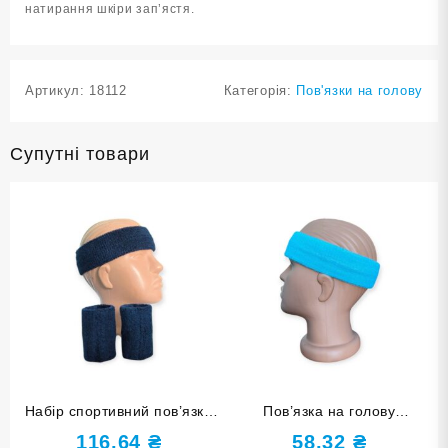
натирання шкіри зап’ястя.
Артикул:
18112
Категорія:
Пов'язки на голову
Супутні товари
Набір спортивний пов’язка
Пов’язка на голову
на голову та напульсники
спортивна махрова
116,64
₴
58,32
₴