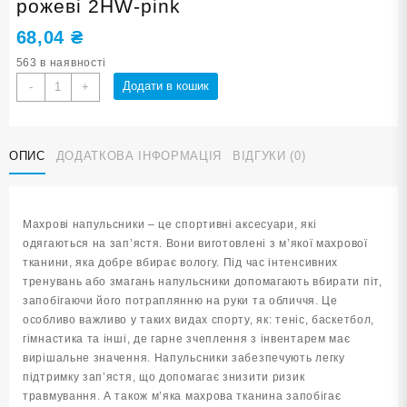
рожеві 2HW-pink
68,04
₴
563 в наявності
Напульсники
Додати в кошик
-
+
спортивні
махрові
рожеві
ОПИС
ДОДАТКОВА ІНФОРМАЦІЯ
ВІДГУКИ (0)
2HW-
pink
кількість
Махрові напульсники – це спортивні аксесуари, які
одягаються на зап’ястя. Вони виготовлені з м’якої махрової
тканини, яка добре вбирає вологу. Під час інтенсивних
тренувань або змагань напульсники допомагають вбирати піт,
запобігаючи його потраплянню на руки та обличчя. Це
особливо важливо у таких видах спорту, як: теніс, баскетбол,
гімнастика та інші, де гарне зчеплення з інвентарем має
вирішальне значення. Напульсники забезпечують легку
підтримку зап’ястя, що допомагає знизити ризик
травмування. А також м’яка махрова тканина запобігає