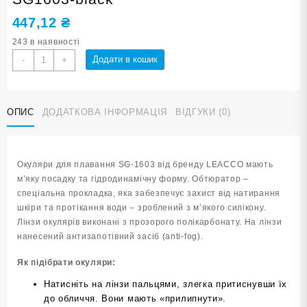
447,12
₴
243 в наявності
Окуляри
Додати в кошик
-
+
для
плавання
LEACCO
ОПИС
ДОДАТКОВА ІНФОРМАЦІЯ
ВІДГУКИ (0)
SG1603-
black
кількість
Окуляри для плавання SG-1603 від бренду LEACCO мають
м’яку посадку та гідродинамічну форму. Обтюратор –
спеціальна прокладка, яка забезпечує захист від натирання
шкіри та протікання води – зроблений з м’якого силікону.
Лінзи окулярів виконані з прозорого полікарбонату. На лінзи
нанесений антизапотівний засіб (anti-fog).
Як підібрати окуляри:
Натисніть на лінзи пальцями, злегка притиснувши їх
до обличчя. Вони мають «прилипнути».