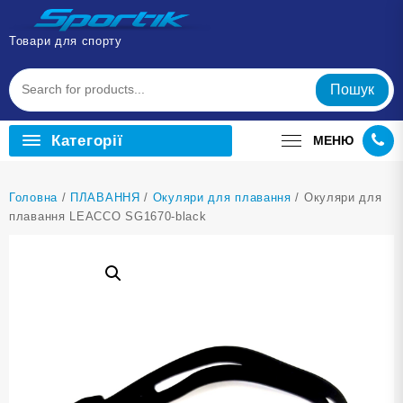
Перейти
до
Товари для спорту
вмісту
Пошук
Категорії
МЕНЮ
Головна
/
ПЛАВАННЯ
/
Окуляри для плавання
/ Окуляри для
плавання LEACCO SG1670-black