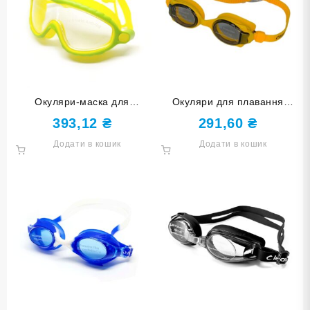
Окуляри-маска для
Окуляри для плавання
плавання CONQUEST BL-
дитячі LEACCO SG100-
393,12
₴
291,60
₴
2102-ЖЗ жовто-зелені
yellow жовті
Додати в кошик
Додати в кошик