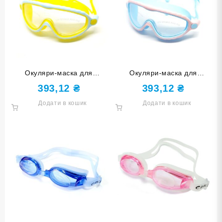
Окуляри-маска для
Окуляри-маска для
плавання CONQUEST BL-
плавання CONQUEST BL-
393,12
₴
393,12
₴
2102-ЖС жовто-сині
2102-СР синьо-рожеві
Додати в кошик
Додати в кошик