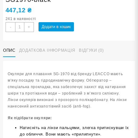
447,12
₴
241 в наявності
Окуляри
Додати в кошик
-
+
для
плавання
LEACCO
ОПИС
ДОДАТКОВА ІНФОРМАЦІЯ
ВІДГУКИ (0)
SG1970-
black
кількість
Окуляри для плавання SG-1970 від бренду LEACCO мають
м’яку посадку та гідродинамічну форму. Обтюратор –
спеціальна прокладка, яка забезпечує захист від натирання
шкіри та протікання води – зроблений з м’якого силікону.
Лінзи окулярів виконані з прозорого полікарбонату. На лінзи
нанесений антизапотівний засіб (anti-fog).
Як підібрати окуляри:
Натисніть на лінзи пальцями, злегка притиснувши їх
до обличчя. Вони мають «прилипнути».