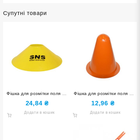
Супутні товари
Фішка для розмітки поля O-
Фішка для розмітки поля 8
500 жовта
см F-8cm оранжева
24,84
₴
12,96
₴
Додати в кошик
Додати в кошик