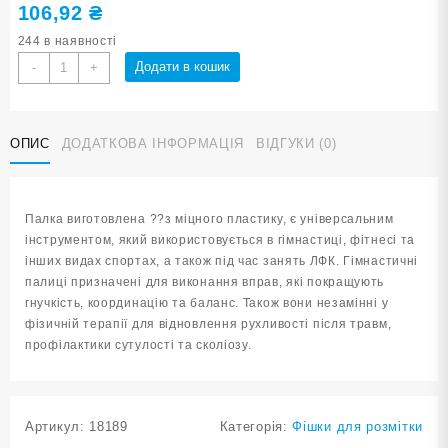
106,92
₴
244 в наявності
Палиця
Додати в кошик
-
+
гімнастична
110
см
ОПИС
ДОДАТКОВА ІНФОРМАЦІЯ
ВІДГУКИ (0)
лімонна
кількість
Палка виготовлена ??з міцного пластику, є універсальним
інструментом, який використовується в гімнастиці, фітнесі та
інших видах спортах, а також під час занять ЛФК. Гімнастичні
палиці призначені для виконання вправ, які покращують
гнучкість, координацію та баланс. Також вони незамінні у
фізичній терапії для відновлення рухливості після травм,
профілактики сутулості та сколіозу.
Артикул:
18189
Категорія:
Фішки для розмітки