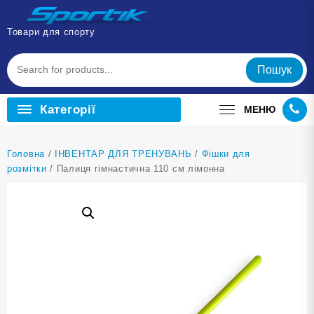
Перейти
до
Товари для спорту
вмісту
Пошук
Категорії
МЕНЮ
Головна
/
ІНВЕНТАР ДЛЯ ТРЕНУВАНЬ
/
Фішки для
розмітки
/ Палиця гімнастична 110 см лімонна