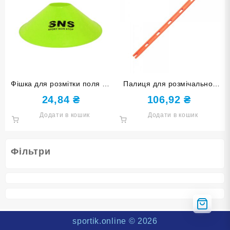
Фішка для розмітки поля O-
Палиця для розмічальної
500 салатова
фішки оранжева O-992-
24,84
₴
106,92
₴
G80-ОРН
Додати в кошик
Додати в кошик
Фільтри
sportik.online
© 2026