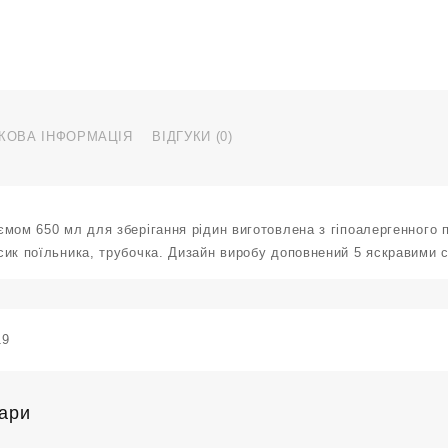
КОВА ІНФОРМАЦІЯ
ВІДГУКИ (0)
мом 650 мл для зберігання рідин виготовлена з гіпоалергенного 
ик поїльника, трубочка. Дизайн виробу доповнений 5 яскравими с
19
вари