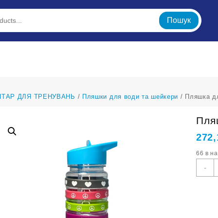
Пошук
НТАР ДЛЯ ТРЕНУВАНЬ
/
Пляшки для води та шейкери
/ Пляшка дл
Пля
272
66 в н
П
-
д
в
6
m
Y