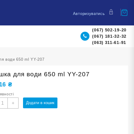
Авторизуватись
(067) 502-19-20
(067) 181-32-32
(063) 311-61-91
я води 650 ml YY-207
шка для води 650 ml YY-207
,16
₴
аявності
ляшка
+
Додати в кошик
ля
оди
50
l
Y-