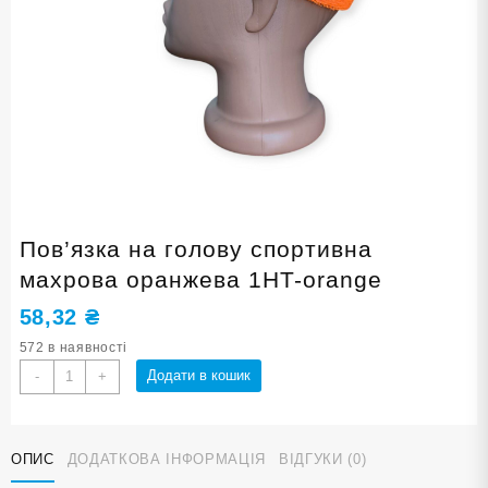
Пов’язка на голову спортивна
махрова оранжева 1HT-orange
58,32
₴
572 в наявності
Пов'язка
Додати в кошик
-
+
на
голову
спортивна
ОПИС
ДОДАТКОВА ІНФОРМАЦІЯ
ВІДГУКИ (0)
махрова
оранжева