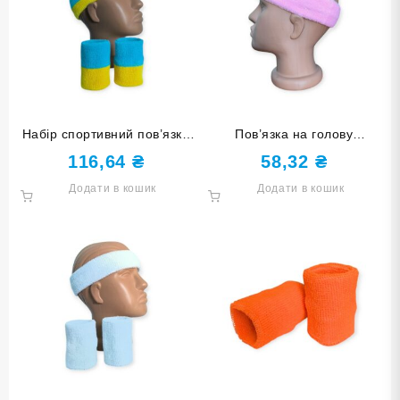
Набір спортивний пов’язка
Пов’язка на голову
на голову та напульсники
спортивна махрова рожева
116,64
₴
58,32
₴
жовто-блакитний 3HTW-
1HT-pink
Додати в кошик
Додати в кошик
azure-yellow