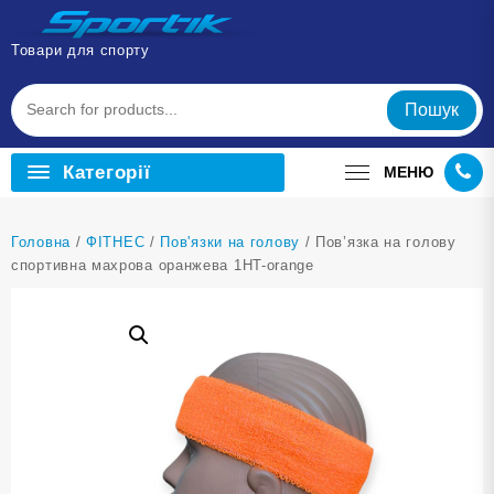
Перейти
до
Товари для спорту
вмісту
Пошук
Категорії
МЕНЮ
Головна
/
ФІТНЕС
/
Пов'язки на голову
/ Пов’язка на голову
спортивна махрова оранжева 1HT-orange