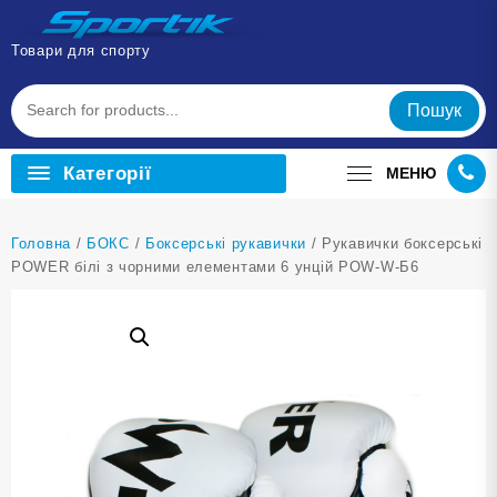
Перейти
до
Товари для спорту
вмісту
Пошук
Категорії
МЕНЮ
Головна
/
БОКС
/
Боксерські рукавички
/ Рукавички боксерські
POWER білі з чорними елементами 6 унцій POW-W-Б6