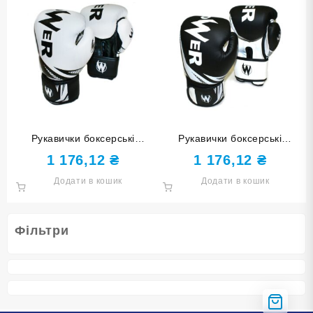
Рукавички боксерські
Рукавички боксерські
POWER білі з чорними
POWER чорні з білими
1 176,12
₴
1 176,12
₴
елементами 10 унцій POW-
елементами 6 унцій POW-
Додати в кошик
Додати в кошик
W-Б10
W-Ч6
Фільтри