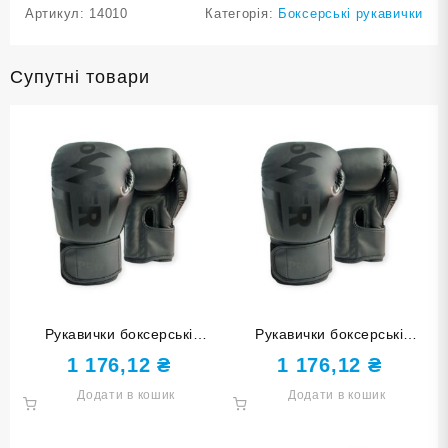
Артикул:
14010
Категорія:
Боксерські рукавички
Супутні товари
Рукавички боксерські
Рукавички боксерські
POWER чорні 14 унцій
POWER чорні 12 унцій
1 176,12
₴
1 176,12
₴
Q116-Black-14
Q116-Black-12
Додати в кошик
Додати в кошик