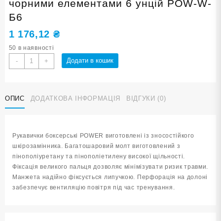
чорними елементами 6 унцій POW-W-
Б6
1 176,12
₴
50 в наявності
Рукавички
Додати в кошик
-
+
боксерські
POWER
білі
ОПИС
ДОДАТКОВА ІНФОРМАЦІЯ
ВІДГУКИ (0)
з
чорними
елементами
6
Рукавички боксерські POWER виготовлені із зносостійкого
унцій
шкірозамінника. Багатошаровий молт виготовлений з
POW-
пінополіуретану та пінополіетилену високої щільності.
W-
Фіксація великого пальця дозволяє мінімізувати ризик травми.
Б6
Манжета надійно фіксується липучкою. Перфорація на долоні
кількість
забезпечує вентиляцію повітря під час тренування.