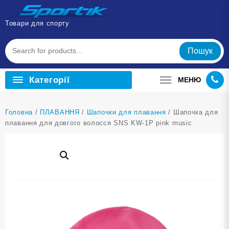
Перейти
до
Товари для спорту
вмісту
Пошук
Категорії
МЕНЮ
Головна
/
ПЛАВАННЯ
/
Шапочки для плавання
/ Шапочка для
плавання для довгого волосся SNS KW-1Р pink music