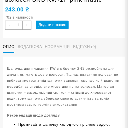
243,00
₴
702 в наявності
Шапочка
Додати в кошик
-
+
для
плавання
для
ОПИС
ДОДАТКОВА ІНФОРМАЦІЯ
ВІДГУКИ (0)
довгого
волосся
SNS
KW-
Шапочка для плавання KW від бренду SNS розроблена для
1Р
дівчат, які мають довге волосся. Під час плавання волосся не
pink
вибиватиметься з-під шапочки завдяки тому, що крій шапочки
music
передбачає спеціальне місце для пучка волосся. Матеріал
кількість
шапочки – високоякісний силікон – стійкий до хлорованої
води, тому шапочка збереже свою еластичність та колір
протягом усього терміну використання.
Рекомендації щодо догляду
Промивайте шапочку холодною прісною водою.