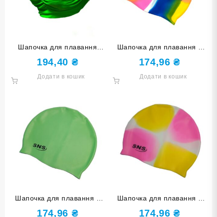
Шапочка для плавання
Шапочка для плавання у
однотонна BZ-A
футлярі SNS мультиколір
194,40
₴
174,96
₴
SC-Ц1
Додати в кошик
Додати в кошик
Шапочка для плавання у
Шапочка для плавання у
футлярі SNS салатова SC-
футлярі SNS мультиколір
174,96
₴
174,96
₴