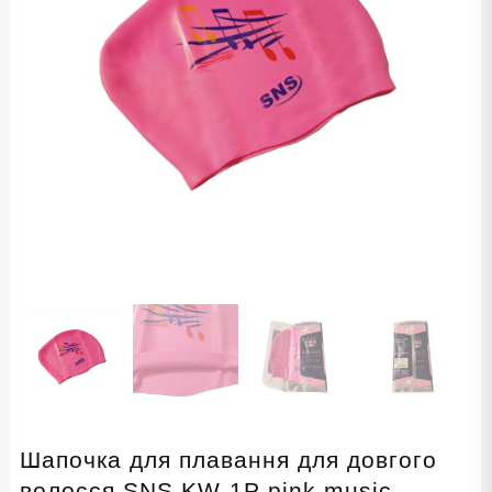
Шапочка для плавання для довгого
волосся SNS KW-1Р pink music