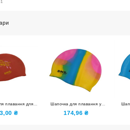
31
вари
ля плавання для
Шапочка для плавання у
Шап
лосся SNS KW-1К
футлярі SNS мультиколір SC-
футля
3,00
₴
174,96
₴
ed music
Ц2