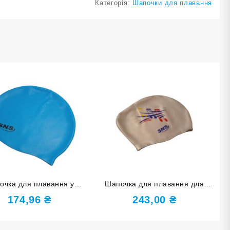
Категорія:
Шапочки для плавання
очка для плавання у
Шапочка для плавання для
рі SNS блакитна SC-Г
довгого волосся SNS KW-1СЕ
174,96
₴
243,00
₴
silver music