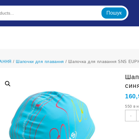
Пошук
АННЯ
/
Шапочки для плавання
/ Шапочка для плавання SNS EUPH
Шап
син
160
550 в 
Ш
-
д
п
S