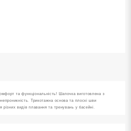
UPHORIA
иня
U-
3-
zure
ількість
комфорт та функціональність! Шапочка виготовлена з
онепроникність. Трикотажна основа та плоскі шви
я різних видів плавання та тренувань у басейні.