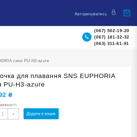
Авторизуватись
(067) 502-19-20
(067) 181-32-32
(063) 311-61-91
ORIA синя PU-H3-azure
очка для плавання SNS EUPHORIA
я PU-H3-azure
,92
₴
наявності
апочка
+
Додати в кошик
ля
лавання
NS