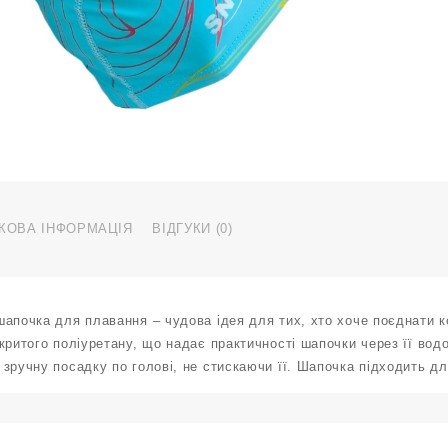
E
с
P
H
a
к
КОВА ІНФОРМАЦІЯ
ВІДГУКИ (0)
шапочка для плавання – чудова ідея для тих, хто хоче поєднати 
критого поліуретану, що надає практичності шапочки через її вод
зручну посадку по голові, не стискаючи її. Шапочка підходить дл