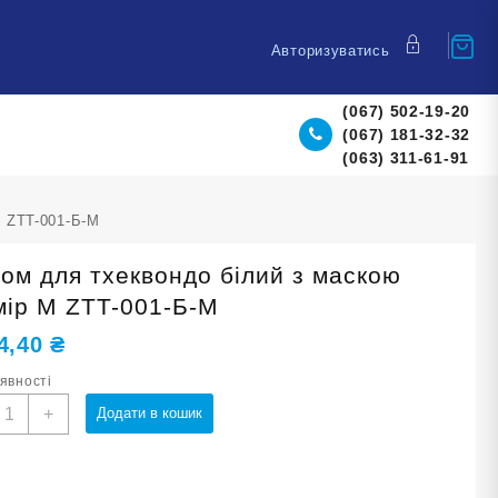
Авторизуватись
(067) 502-19-20
(067) 181-32-32
(063) 311-61-91
М ZTT-001-Б-М
ом для тхеквондо білий з маскою
мір М ZTT-001-Б-М
4,40
₴
аявності
олом
+
Додати в кошик
ля
хеквондо
ілий