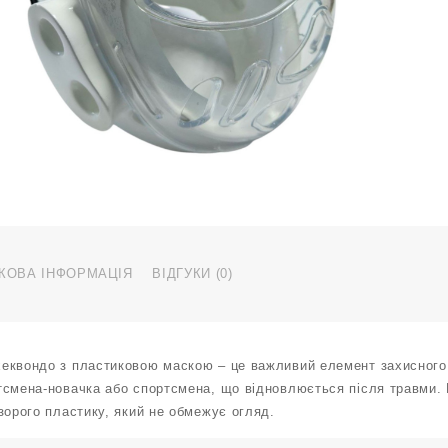
з
м
р
Z
0
Б
к
КОВА ІНФОРМАЦІЯ
ВІДГУКИ (0)
еквондо з пластиковою маскою – це важливий елемент захисного е
тсмена-новачка або спортсмена, що відновлюється після травми. 
зорого пластику, який не обмежує огляд.