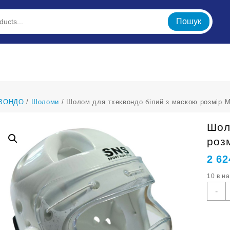
Пошук
ВОНДО
/
Шоломи
/ Шолом для тхеквондо білий з маскою розмір 
Шол
роз
2 62
10 в н
Ш
-
д
т
б