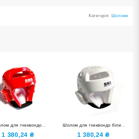
Категорія:
Шоломи
лом для тхеквондо
Шолом для тхеквондо білий
ий розмір М ZTT-002-К-
розмір XL ZTT-002-Б-XL
1 380,24
₴
1 380,24
₴
M