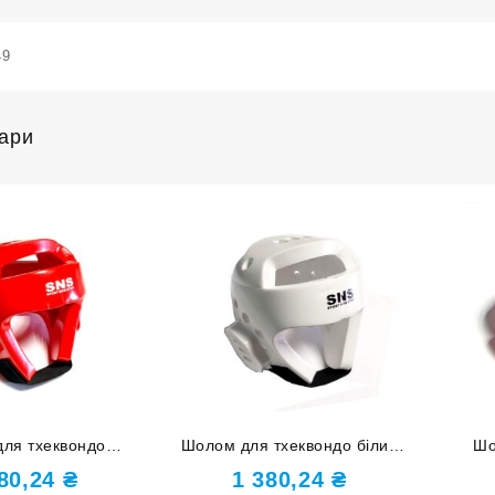
49
вари
ля тхеквондо
Шолом для тхеквондо білий
Шо
мір L ZTT-002-К-L
розмір S ZTT-002-Б-S
червон
380,24
₴
1 380,24
₴