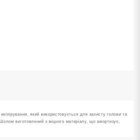
аскою
озмір
М
TT-
01-
-
М
ількість
кіпірування, який використовується для захисту голови та
Шолом виготовлений з міцного матеріалу, що амортизує,